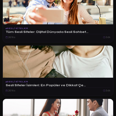
SESLISITELER
Tüm Sesli Siteler: Dijital Dünyada Sesli Sohbet...
26 Nis
3 dk
SESLISITELER
Sesli Siteler İsimleri: En Popüler ve Dikkat Çe...
26 Nis
3 dk