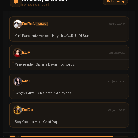
6 mesaj
TOPLULUK SESI
BaRaN
KURUCU
28 Nisan 00:23
“
“
Yeni Panelimiz Herkese Hayırlı UĞURLU OLSun...
H
ELiF
02 Şubat 00:37
“
Yine Yeniden Sizlerle Devam Ediyoruz
“
Ç
MeD
02 Şubat 00:30
“
Gerçek Güzellik Kalptedir Anlayana
BaDe
02 Şubat 00:25
“
Boş Yapma Hadi Chat Yap