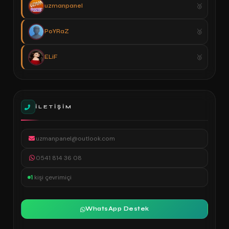
uzmanpanel
PoYRaZ
ELiF
İLETIŞIM
uzmanpanel@outlook.com
0541 814 36 08
1
kişi çevrimiçi
WhatsApp Destek