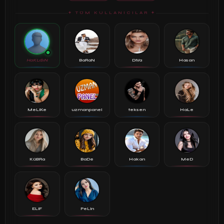
✦ TÜM KULLANICILAR ✦
HaKLıSıN
BaRaN
DiVa
Hasan
MeLiKe
uzmanpanel
teksen
HaLe
KüBRa
BaDe
Hakan
MeD
ELiF
PeLin