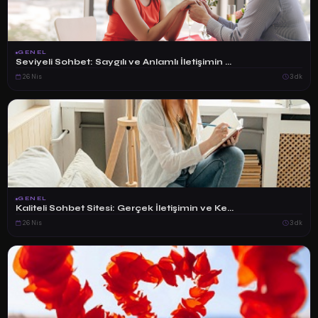
GENEL
Seviyeli Sohbet: Saygılı ve Anlamlı İletişimin ...
26 Nis
3 dk
GENEL
Kaliteli Sohbet Sitesi: Gerçek İletişimin ve Ke...
26 Nis
3 dk