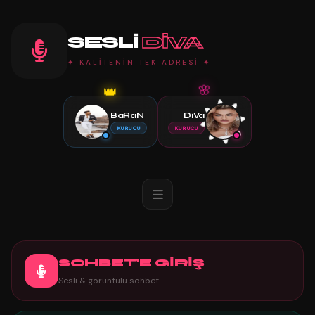
SESLI
DIVA
✦ KALİTENİN TEK ADRESİ ✦
👑
🌸
BaRaN
DiVa
KURUCU
KURUCU
SOHBET'E GİRİŞ
Sesli & görüntülü sohbet