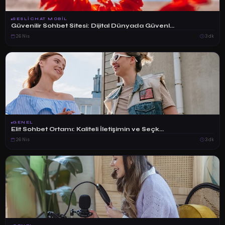
SESLICHAT MOBIL
Güvenilir Sohbet Sitesi: Dijital Dünyada Güvenl...
26 Nis
3 dk
GENEL
Elit Sohbet Ortamı: Kaliteli İletişimin ve Seçk...
26 Nis
3 dk