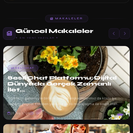
MAKALELER
Güncel Makaleler
✦ EN YENI YAZILAR ✦
SESLICHAT
Sesli Chat Platformu: Dijital
Dünyada Gerçek Zamanlı
İlet...
İnternetin gelişimiyle birlikte iletişim alışkanlıklarımız da köklü bir
değişim geçirdi. Eskiden yalnızca yazılı mesajlaşma ile sınırlı olan
dijita...
26 Nis 2026
6 dk