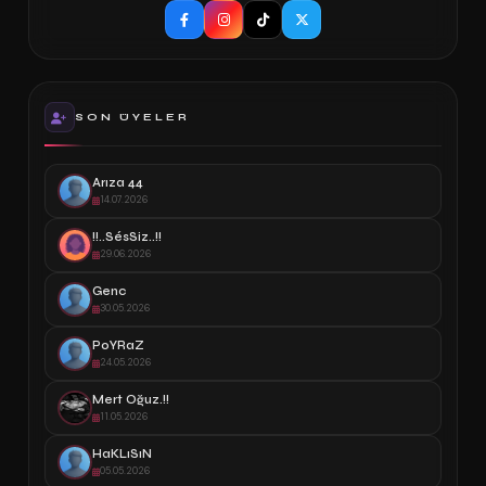
SON ÜYELER
Arıza 44
14.07.2026
!!..SésSiz..!!
29.06.2026
Genc
30.05.2026
PoYRaZ
24.05.2026
Mert Oğuz.!!
11.05.2026
HaKLıSıN
05.05.2026