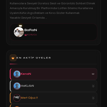
Kullanıcılara Seviyeli Ücretsiz Sesli ve Görüntülü Sohbet Etmek
Amacıyla Kurulmuş Bir Platformdur.Lütfen Sitemiz Kurallarına
Uyalım.Küfür,Argo,Reklam ve Kırıcı Sözler Kullanmak
Yasaktır.Seviyeli Ortamda ...
👑
BaRaN
KURUCU
EN AKTIF ÜYELER
KenaN
HaKLıSıN
Mert Oğuz.!!