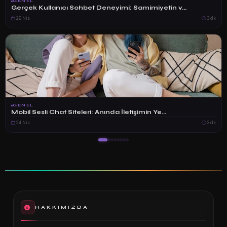
GENEL
Gerçek Kullanıcı Sohbet Deneyimi: Samimiyetin v...
26 Nis
3 dk
GENEL
Mobil Sesli Chat Siteleri: Anında İletişimin Ye...
24 Nis
3 dk
HAKKIMIZDA