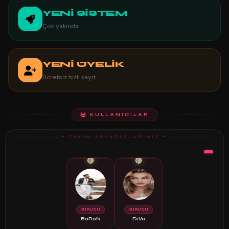
YENİ SİSTEM
Çok yakında
YENİ ÜYELİK
Ücretsiz hızlı kayıt
KULLANICILAR
✦ TAKIM ARKADAŞLARIMIZ ✦
🔴
🔴
KURUCU
KURUCU
BaRaN
DiVa