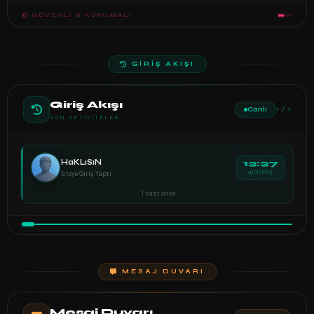
GÜVENLI & KORUMALI
GİRİŞ AKIŞI
Giriş Akışı
Canlı
1 / 1
SON AKTIVITELER
HaKLıSıN
13:37
Siteye Giriş Yaptı
GİRİŞ
1 saat önce
MESAJ DUVARI
Mesaj Duvarı