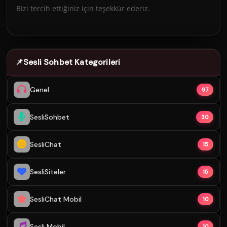
Bizi tercih ettiğiniz için teşekkür ederiz.
📌
Sesli Sohbet Kategorileri
Genel
97
SesliSohbet
30
SesliChat
15
SesliSiteler
15
SesliChat Mobil
10
Sesli Mobil
10