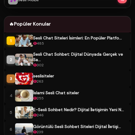
🔥
Popüler Konular
Sesli Chat Siteleri İsimleri: En Popüler Platfo...
1
485
Sesli Chat Sohbet: Dijital Dünyada Gerçek ve
Sa...
2
302
seslisiteler
3
263
İslami Sesli Chat siteler
4
255
E-Sesli Sohbet Nedir? Dijital İletişimin Yeni N...
5
246
Görüntülü Sesli Sohbet Siteleri Dijital İletişi...
6
239