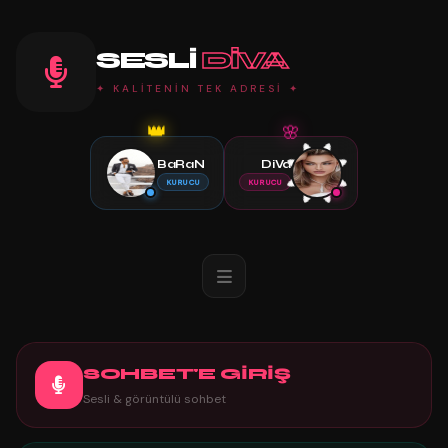
SESLI
DIVA
✦ KALİTENİN TEK ADRESİ ✦
👑
🌸
BaRaN
DiVa
KURUCU
KURUCU
SOHBET'E GİRİŞ
Sesli & görüntülü sohbet