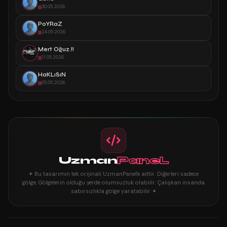
30.05.2026
PoYRaZ
24.05.2026
Mert Oğuz.!!
11.05.2026
HaKLıSıN
05.05.2026
Uzman
PaneL
✦ Bu tasarımın tek orijinali UzmanPanel'e aittir. Diğerleri sadece
gölge. Gölgelerin olduğu yerde olumsuzluk olabilir. Çalışkan insanda
sabırsızlıkla gölge yaratabilir ✦