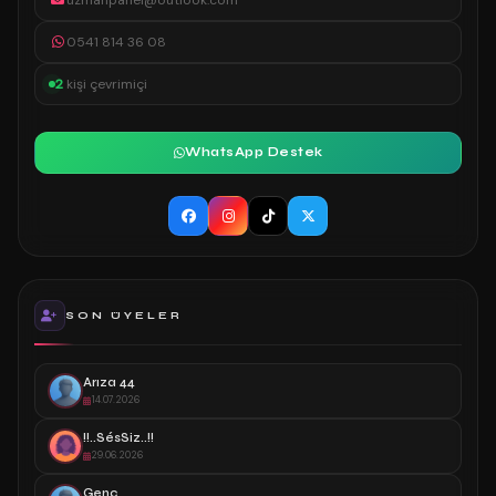
uzmanpanel@outlook.com
0541 814 36 08
2
kişi çevrimiçi
WhatsApp Destek
SON ÜYELER
Arıza 44
14.07.2026
!!..SésSiz..!!
29.06.2026
Genc