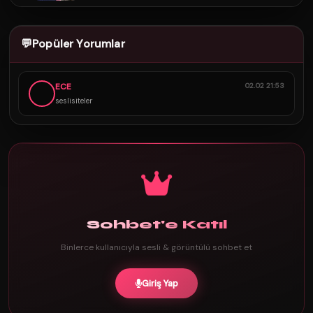
💬
Popüler Yorumlar
ECE
02.02 21:53
seslisiteler
Sohbet'e Katıl
Binlerce kullanıcıyla sesli & görüntülü sohbet et
Giriş Yap