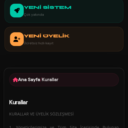
YENİ SİSTEM
Çok yakında
YENİ ÜYELİK
Ücretsiz hızlı kayıt
Ana Sayfa
/
Kurallar
Kurallar
KURALLAR VE ÜYELİK SÖZLEŞMESİ
1. Yöneticilerimize ve Tüm Site İçerisinde Bulunan