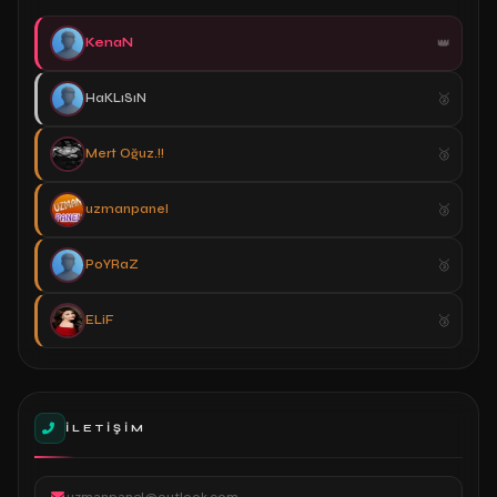
KenaN
HaKLıSıN
Mert Oğuz.!!
uzmanpanel
PoYRaZ
ELiF
İLETIŞIM