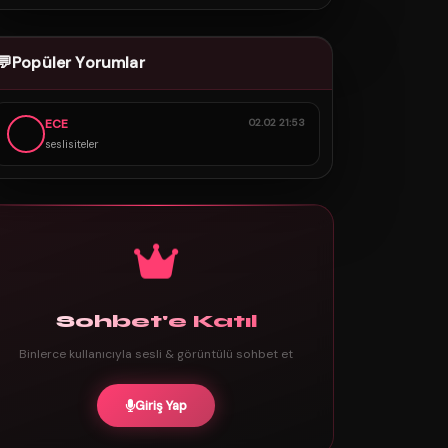
💬
Popüler Yorumlar
ECE
02.02 21:53
seslisiteler
Sohbet'e Katıl
Binlerce kullanıcıyla sesli & görüntülü sohbet et
Giriş Yap