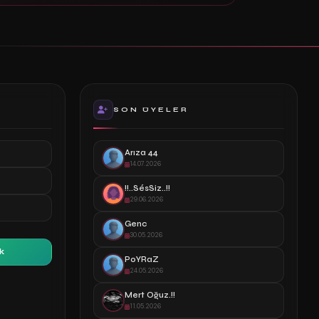
SON ÜYELER
Arıza 44
14.07.2026
!!..SésSiz..!!
29.06.2026
Genc
30.05.2026
k
PoYRaZ
24.05.2026
Mert Oğuz.!!
11.05.2026