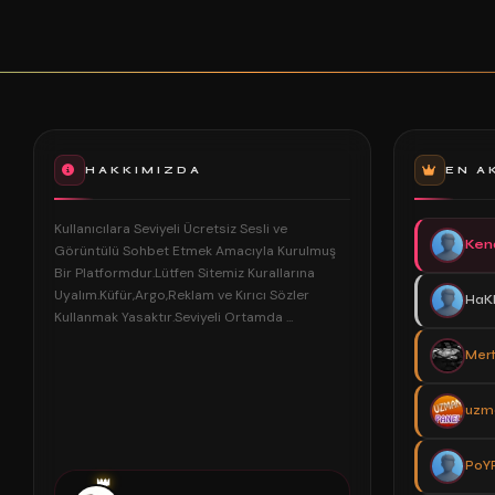
HAKKIMIZDA
EN A
Kullanıcılara Seviyeli Ücretsiz Sesli ve
Ken
Görüntülü Sohbet Etmek Amacıyla Kurulmuş
Bir Platformdur.Lütfen Sitemiz Kurallarına
Uyalım.Küfür,Argo,Reklam ve Kırıcı Sözler
HaK
Kullanmak Yasaktır.Seviyeli Ortamda ...
Mert
uzm
PoY
👑