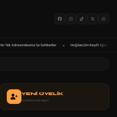
resindesiniz İyi Sohbetler.
HoŞGeLDin Keyifli Eğlenceli Hoş Vakitler
◆
YENİ ÜYELİK
Ücretsiz hızlı kayıt