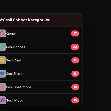
📌
Sesli Sohbet Kategorileri
Genel
97
SesliSohbet
30
SesliChat
15
SesliSiteler
15
SesliChat Mobil
10
Sesli Mobil
10