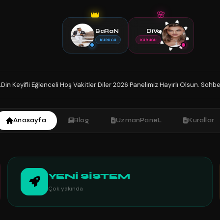
👑
🌸
BaRaN
DiVa
KURUCU
KURUCU
Eğlenceli Hoş Vakitler Diler 2026 Panelimiz Hayırlı Olsun. Sohbetin Tek Ad
Anasayfa
Blog
UzmanPaneL
Kurallar
YENİ SİSTEM
Çok yakında