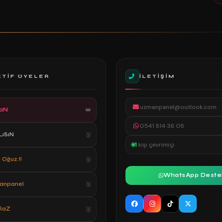
KTIF ÜYELER
İLETIŞIM
uzmanpanel@outlook.com
aN
0541 814 36 08
LıSıN
1
kişi çevrimiçi
 Oğuz.!!
WhatsApp Deste
anpanel
RaZ