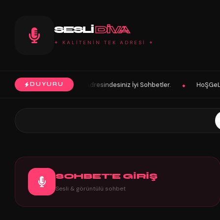
SESLI
DIVA
✦ KALİTENİN TEK ADRESİ ✦
lsun. Sohbetin Tek Adresindesiniz İyi Sohbetler.
HoŞGeLDin Keyifli 
DUYURU
◆
SOHBET'E GİRİŞ
Sesli & görüntülü sohbet