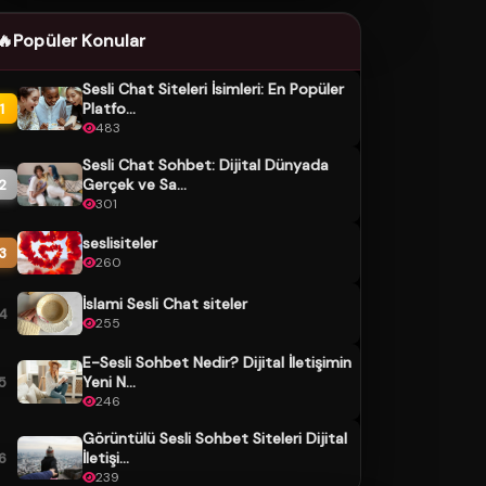
🔥
Popüler Konular
Sesli Chat Siteleri İsimleri: En Popüler
Platfo...
1
483
Sesli Chat Sohbet: Dijital Dünyada
Gerçek ve Sa...
2
301
seslisiteler
3
260
İslami Sesli Chat siteler
4
255
E-Sesli Sohbet Nedir? Dijital İletişimin
Yeni N...
5
246
Görüntülü Sesli Sohbet Siteleri Dijital
İletişi...
6
239