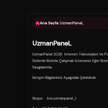
Ana Sayfa
/
UzmanPaneL
UzmanPaneL
UzmanPanel 2026 İnternet Teknolojileri Ve Po
Sizlerde Bizimle Çalışmak İsterseniz Eğer Bizim
Saygılarımla..
İletişim Bilgilerimiz Aşagidaki Şekildedir.
Skype : live:uzmanpanel_1