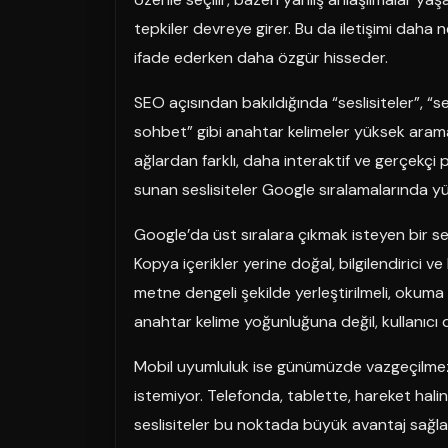
tepkiler devreye girer. Bu da iletişimi daha 
ifade ederken daha özgür hisseder.
SEO açısından bakıldığında “seslisiteler”, “ses
sohbet” gibi anahtar kelimeler yüksek arama 
ağlardan farklı, daha interaktif ve gerçekçi 
sunan seslisiteler Google sıralamalarında yü
Google’da üst sıralara çıkmak isteyen bir ses
Kopya içerikler yerine doğal, bilgilendirici ve
metne dengeli şekilde yerleştirilmeli, okuma
anahtar kelime yoğunluğuna değil, kullanıcı
Mobil uyumluluk ise günümüzde vazgeçilmezd
istemiyor. Telefonda, tablette, hareket hal
seslisiteler bu noktada büyük avantaj sağlar.