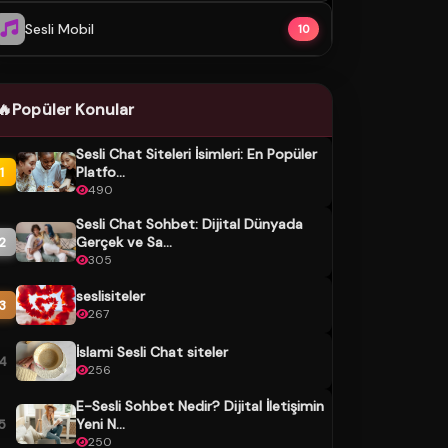
Sesli Mobil
10
🔥
Popüler Konular
Sesli Chat Siteleri İsimleri: En Popüler
Platfo...
1
490
Sesli Chat Sohbet: Dijital Dünyada
Gerçek ve Sa...
2
305
seslisiteler
3
267
İslami Sesli Chat siteler
4
256
E-Sesli Sohbet Nedir? Dijital İletişimin
Yeni N...
5
250