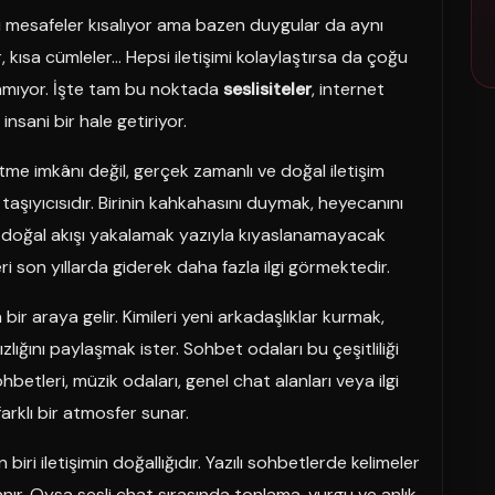
i mesafeler kısalıyor ama bazen duygular da aynı
er, kısa cümleler… Hepsi iletişimi kolaylaştırsa da çoğu
namıyor. İşte tam bu noktada
seslisiteler
, internet
nsani bir hale getiriyor.
etme imkânı değil, gerçek zamanlı ve doğal iletişim
taşıyıcısıdır. Birinin kahkahasını duymak, heyecanını
 doğal akışı yakalamak yazıyla kıyaslanamayacak
ri son yıllarda giderek daha fazla ilgi görmektedir.
 bir araya gelir. Kimileri yeni arkadaşlıklar kurmak,
lnızlığını paylaşmak ister. Sohbet odaları bu çeşitliliği
betleri, müzik odaları, genel chat alanları veya ilgi
 farklı bir atmosfer sunar.
 biri iletişimin doğallığıdır. Yazılı sohbetlerde kelimeler
anır. Oysa sesli chat sırasında tonlama, vurgu ve anlık