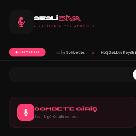
SESLI
DIVA
✦ KALİTENİN TEK ADRESİ ✦
siniz İyi Sohbetler.
HoŞGeLDin Keyifli Eğlenceli Hoş Vakitler Diler
DUYURU
◆
SOHBET'E GİRİŞ
Sesli & görüntülü sohbet