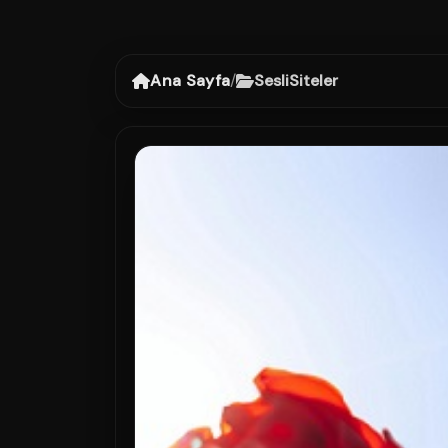
Ana Sayfa
/
SesliSiteler