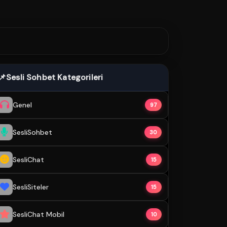
📌
Sesli Sohbet Kategorileri
Genel
97
SesliSohbet
30
SesliChat
15
SesliSiteler
15
SesliChat Mobil
10