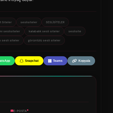
t Siteler
seslisiteler
SESLİSİTELER
ni seslisiteler
kalabalık sesli siteler
seslisite
 sesli siteler
görüntülü sesli siteler
atsApp
Snapchat
Teams
Kopyala
*
E-POSTA