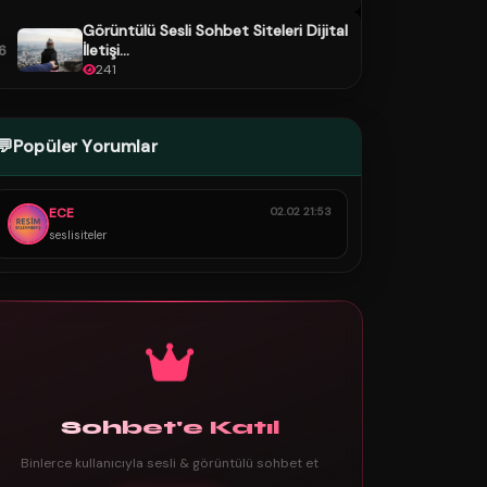
Görüntülü Sesli Sohbet Siteleri Dijital
İletişi...
6
241
💬
Popüler Yorumlar
ECE
02.02 21:53
seslisiteler
Sohbet'e Katıl
Binlerce kullanıcıyla sesli & görüntülü sohbet et