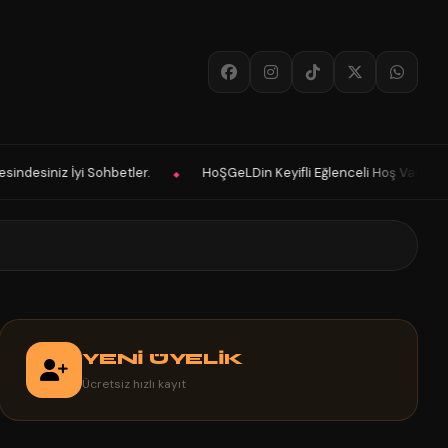
HoŞGeLDin Keyifli Eğlenceli Hoş Vakitler Diler 2026 Panelimiz Hayırl
◆
YENİ ÜYELİK
Ücretsiz hızlı kayıt