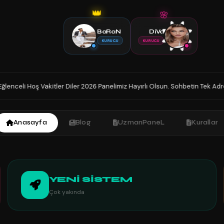
👑
🌸
BaRaN
DiVa
KURUCU
KURUCU
 2026 Panelimiz Hayırlı Olsun. Sohbetin Tek Adresindesiniz İyi Sohbetler.
Anasayfa
Blog
UzmanPaneL
Kurallar
YENİ SİSTEM
Çok yakında