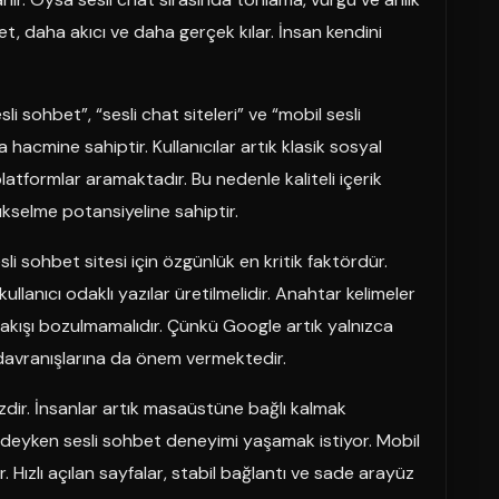
net, daha akıcı ve daha gerçek kılar. İnsan kendini
li sohbet”, “sesli chat siteleri” ve “mobil sesli
hacmine sahiptir. Kullanıcılar artık klasik sosyal
platformlar aramaktadır. Bu nedenle kaliteli içerik
kselme potansiyeline sahiptir.
li sohbet sitesi için özgünlük en kritik faktördür.
 kullanıcı odaklı yazılar üretilmelidir. Anahtar kelimeler
 akışı bozulmamalıdır. Çünkü Google artık yalnızca
 davranışlarına da önem vermektedir.
ir. İnsanlar artık masaüstüne bağlı kalmak
indeyken sesli sohbet deneyimi yaşamak istiyor. Mobil
 Hızlı açılan sayfalar, stabil bağlantı ve sade arayüz