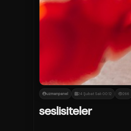
uzmanpanel
24 Şubat Salı 00:12
266
seslisiteler