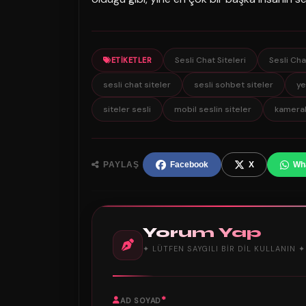
Sesli Chat Siteleri
Sesli Cha
ETIKETLER
sesli chat siteler
sesli sohbet siteler
ye
siteler sesli
mobil seslin siteler
kameralı
PAYLAŞ
Facebook
X
Wh
Yorum Yap
✦ LÜTFEN SAYGILI BIR DIL KULLANIN ✦
*
AD SOYAD