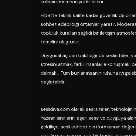
kullanıcı memnuniyetini artırır.
Elbette teknik kalite kadar güvenlik de önemli
sohbet edebildiği ortamlar yaratır. Moderasy
topluluk kuralları sağlıklı bir iletişim atmosf
temelini oluşturur.
Duygusal açıdan bakıldığında seslisiteler, yal
stresini atmak, farklı insanlarla konuşmak, b
dalmak… Tüm bunlar insanın ruhuna iyi geleb
başlatabilir.
seslidiva.com olarak seslisiteler, teknolojini
Yazının sınırlarını aşar, sese ve duyguya alan
geldikçe, sesli sohbet platformlarının değ
olduğu gibi, yine en çok bir başka insanın se