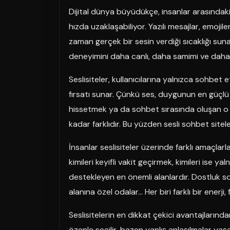
Dijital dünya büyüdükçe, insanlar arasındak
hızda uzaklaşabiliyor. Yazılı mesajlar, emojil
zaman gerçek bir sesin verdiği sıcaklığı su
deneyimini daha canlı, daha samimi ve daha i
Seslisiteler, kullanıcılarına yalnızca sohbet 
fırsatı sunar. Çünkü ses, duygunun en güçlü 
hissetmek ya da sohbet sırasında oluşan o
kadar farklıdır. Bu yüzden sesli sohbet sitele
İnsanlar seslisiteler üzerinde farklı amaçlarla
kimileri keyifli vakit geçirmek, kimileri ise ya
destekleyen en önemli alanlardır. Dostluk soh
alanına özel odalar… Her biri farklı bir enerji,
Seslisitelerin en dikkat çekici avantajlarından
özenle seçilir, bazen yanlış anlaşılmalar yaş