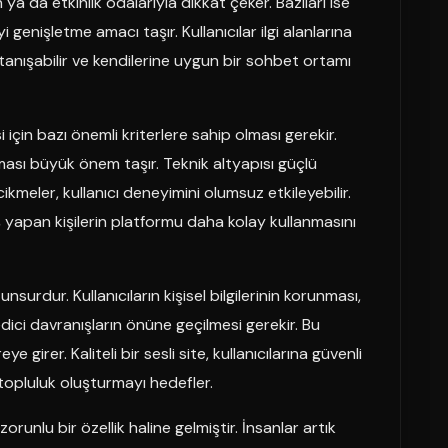
ya da etkinlik odalarıyla dikkat çeker. Bazıları ise
enişletme amacı taşır. Kullanıcılar ilgi alanlarına
la tanışabilir ve kendilerine uygun bir sohbet ortamı
i için bazı önemli kriterlere sahip olması gerekir.
şması büyük önem taşır. Teknik altyapısı güçlü
meler, kullanıcı deneyimini olumsuz etkileyebilir.
iş yapan kişilerin platformu daha kolay kullanmasını
unsurdur. Kullanıcıların kişisel bilgilerinin korunması,
ici davranışların önüne geçilmesi gerekir. Bu
irer. Kaliteli bir sesli site, kullanıcılarına güvenli
 topluluk oluşturmayı hedefler.
nlu bir özellik haline gelmiştir. İnsanlar artık