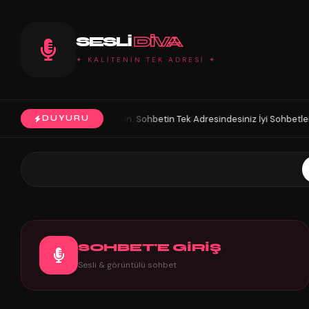
SESLI
DIVA
✦ KALİTENİN TEK ADRESİ ✦
. Sohbetin Tek Adresindesiniz İyi Sohbetler.
HoŞGeLDin Keyifli Eğlen
DUYURU
◆
SOHBET'E GİRİŞ
Sesli & görüntülü sohbet