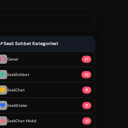
📌
Sesli Sohbet Kategorileri
Genel
97
SesliSohbet
30
SesliChat
15
SesliSiteler
15
SesliChat Mobil
10