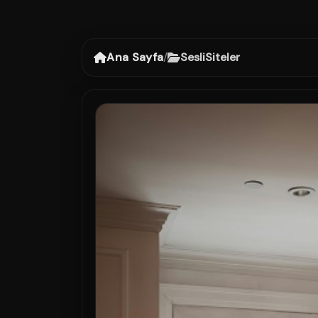
Ana Sayfa
/
SesliSiteler