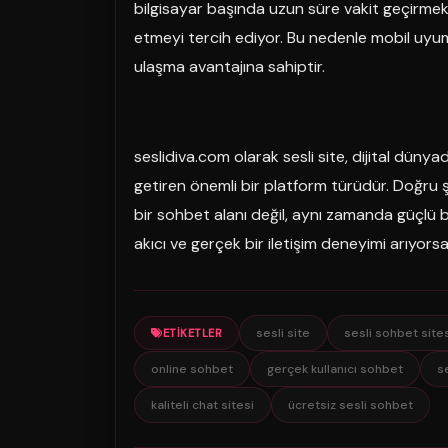
bilgisayar başında uzun süre vakit geçirmek 
etmeyi tercih ediyor. Bu nedenle mobil uyumlu 
ulaşma avantajına sahiptir.
seslidiva.com olarak sesli site, dijital dünya
getiren önemli bir platform türüdür. Doğru şe
bir sohbet alanı değil, aynı zamanda güçlü bi
akıcı ve gerçek bir iletişim deneyimi arıyorsan
sesli site
sesli sohbet site
ETIKETLER
online sohbet
gerçek kullanıcı sohbet
s
kaliteli chat sitesi
ücretsiz sesli sohbet