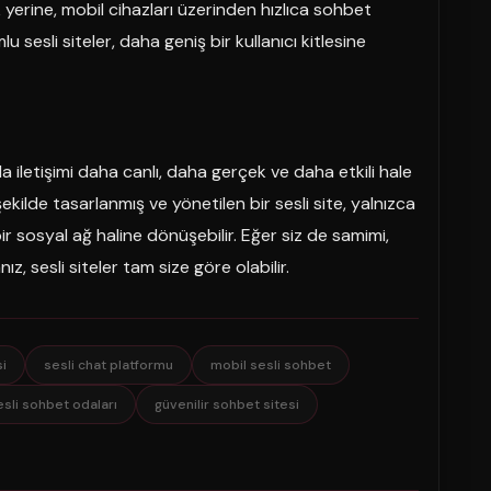
yerine, mobil cihazları üzerinden hızlıca sohbet
sesli siteler, daha geniş bir kullanıcı kitlesine
da iletişimi daha canlı, daha gerçek ve daha etkili hale
kilde tasarlanmış ve yönetilen bir sesli site, yalnızca
r sosyal ağ haline dönüşebilir. Eğer siz de samimi,
ız, sesli siteler tam size göre olabilir.
si
sesli chat platformu
mobil sesli sohbet
esli sohbet odaları
güvenilir sohbet sitesi