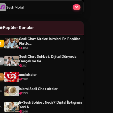
Sesli Mobil
10
🔥
Popüler Konular
Sesli Chat Siteleri İsimleri: En Popüler
Platfo...
1
483
Sesli Chat Sohbet: Dijital Dünyada
Gerçek ve Sa...
2
301
seslisiteler
3
260
İslami Sesli Chat siteler
4
255
E-Sesli Sohbet Nedir? Dijital İletişimin
Yeni N...
5
246