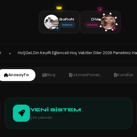
👑
🌸
BaRaN
DiVa
KURUCU
KURUCU
celi Hoş Vakitler Diler 2026 Panelimiz Hayırlı Olsun. Sohbetin Tek Adresin
Anasayfa
Blog
UzmanPaneL
Kurallar
YENİ SİSTEM
Çok yakında