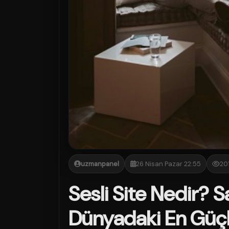
uzmanpanel
26 Nisan Pazar 22:55
20
Sesli Site Nedir? Sa
Dünyadaki En Güçl