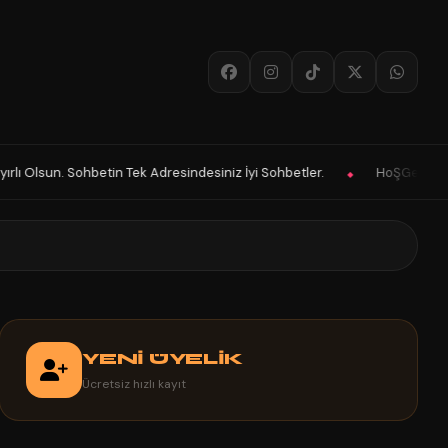
desiniz İyi Sohbetler.
HoŞGeLDin Keyifli Eğlenceli Hoş Vakitler Dil
◆
YENİ ÜYELİK
Ücretsiz hızlı kayıt