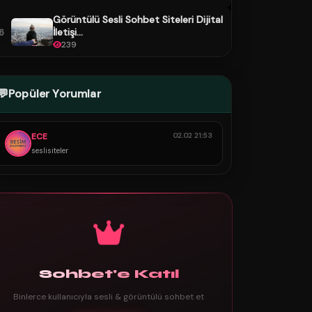
Görüntülü Sesli Sohbet Siteleri Dijital
İletişi...
6
239
💬
Popüler Yorumlar
ECE
02.02 21:53
seslisiteler
Sohbet'e Katıl
Binlerce kullanıcıyla sesli & görüntülü sohbet et