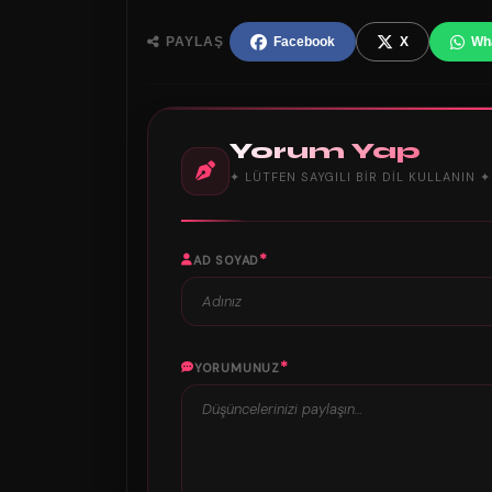
PAYLAŞ
Facebook
X
Wh
Yorum Yap
✦ LÜTFEN SAYGILI BIR DIL KULLANIN ✦
*
AD SOYAD
*
YORUMUNUZ