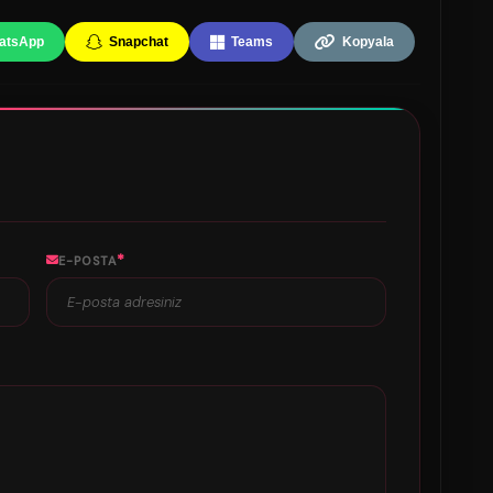
atsApp
Snapchat
Teams
Kopyala
*
E-POSTA