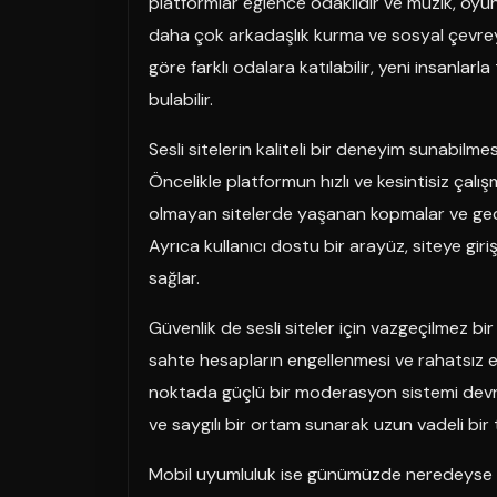
platformlar eğlence odaklıdır ve müzik, oyun 
daha çok arkadaşlık kurma ve sosyal çevreyi g
göre farklı odalara katılabilir, yeni insanlar
bulabilir.
Sesli sitelerin kaliteli bir deneyim sunabilmes
Öncelikle platformun hızlı ve kesintisiz çalı
olmayan sitelerde yaşanan kopmalar ve gecik
Ayrıca kullanıcı dostu bir arayüz, siteye gir
sağlar.
Güvenlik de sesli siteler için vazgeçilmez bir 
sahte hesapların engellenmesi ve rahatsız ed
noktada güçlü bir moderasyon sistemi devreye g
ve saygılı bir ortam sunarak uzun vadeli bir
Mobil uyumluluk ise günümüzde neredeyse zoru