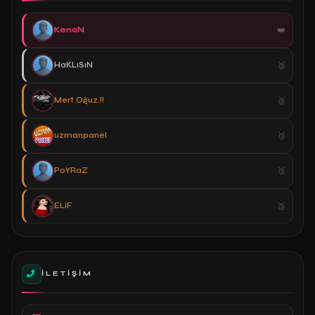
KenaN
HaKLıSıN
Mert Oğuz.!!
uzmanpanel
PoYRaZ
ELiF
İLETIŞIM