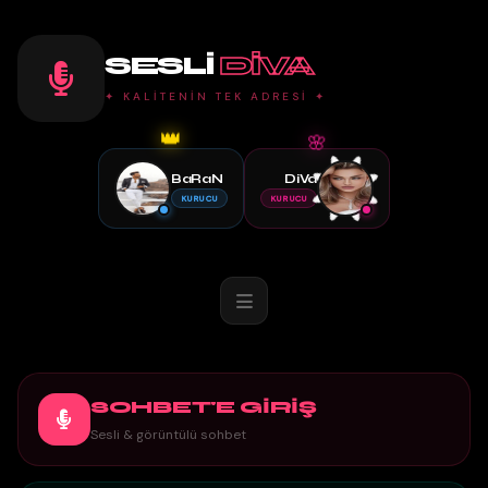
SESLI
DIVA
✦ KALİTENİN TEK ADRESİ ✦
🌸
👑
BaRaN
DiVa
KURUCU
KURUCU
SOHBET'E GİRİŞ
Sesli & görüntülü sohbet