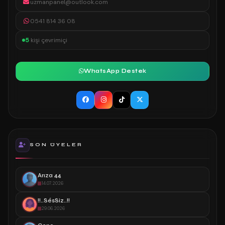
uzmanpanel@outlook.com
0541 814 36 08
5
kişi çevrimiçi
WhatsApp Destek
SON ÜYELER
Arıza 44
14.07.2026
!!..SésSiz..!!
29.06.2026