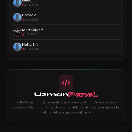
Genc
30.05.2026
PoYRaZ
24.05.2026
Mert Oğuz.!!
11.05.2026
HaKLıSıN
05.05.2026
Uzman
PaneL
✦ Bu tasarımın tek orijinali UzmanPanel'e aittir. Diğerleri sadece
gölge. Gölgelerin olduğu yerde olumsuzluk olabilir. Çalışkan insanda
sabırsızlıkla gölge yaratabilir ✦