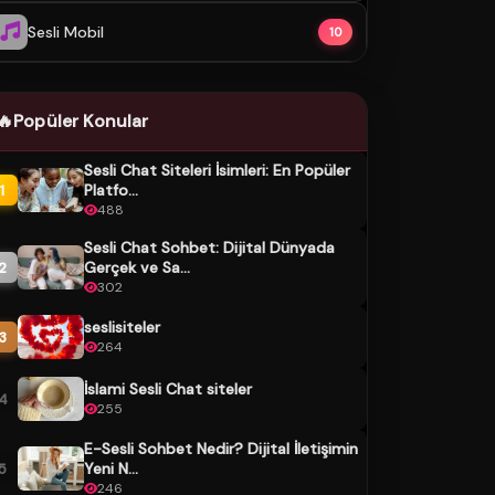
Sesli Mobil
10
🔥
Popüler Konular
Sesli Chat Siteleri İsimleri: En Popüler
Platfo...
1
488
Sesli Chat Sohbet: Dijital Dünyada
Gerçek ve Sa...
2
302
seslisiteler
3
264
İslami Sesli Chat siteler
4
255
E-Sesli Sohbet Nedir? Dijital İletişimin
Yeni N...
5
246