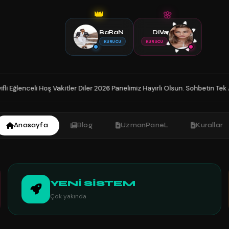
🌸
👑
BaRaN
DiVa
KURUCU
KURUCU
kitler Diler 2026 Panelimiz Hayırlı Olsun. Sohbetin Tek Adresindesiniz İyi
Anasayfa
Blog
UzmanPaneL
Kurallar
YENİ SİSTEM
Çok yakında