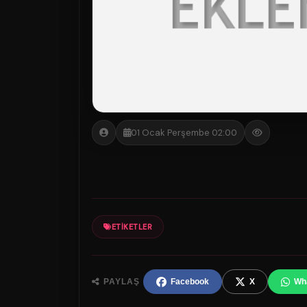
01 Ocak Perşembe 02:00
ETIKETLER
PAYLAŞ
Facebook
X
Wh