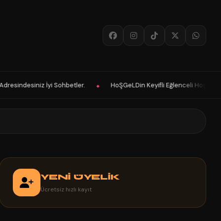
 Sohbetler.
HoŞGeLDin Keyifli Eğlenceli Hoş Vakitler Diler 2026 Pan
◆
YENİ ÜYELİK
Ücretsiz hızlı kayıt