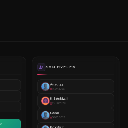
SON ÜYELER
Arıza 44
14.07.2026
!!..SésSiz..!!
29.06.2026
Genc
30.05.2026
k
PoYRaZ