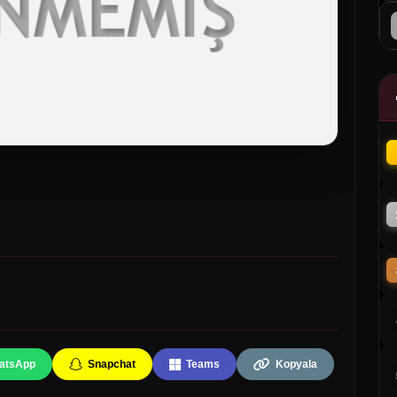
atsApp
Snapchat
Teams
Kopyala