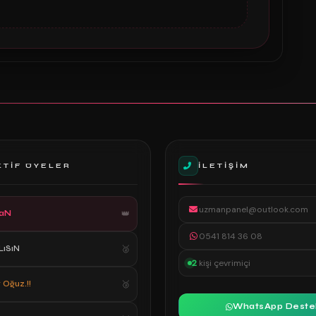
KTIF ÜYELER
İLETIŞIM
uzmanpanel@outlook.com
aN
0541 814 36 08
LıSıN
2
kişi çevrimiçi
 Oğuz.!!
WhatsApp Deste