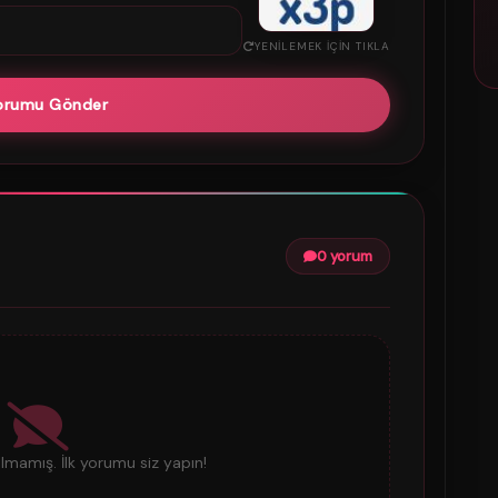
YENILEMEK IÇIN TIKLA
orumu Gönder
0 yorum
mamış. İlk yorumu siz yapın!