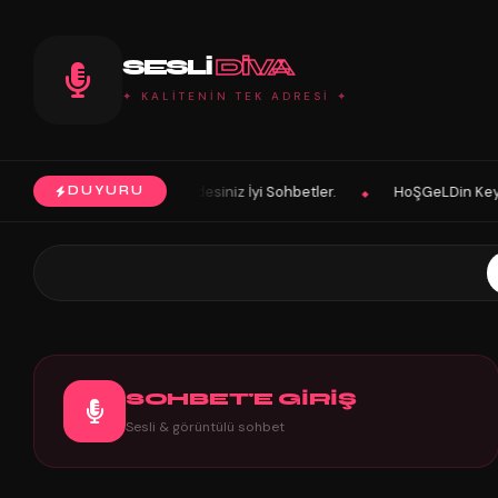
SESLI
DIVA
✦ KALİTENİN TEK ADRESİ ✦
Tek Adresindesiniz İyi Sohbetler.
HoŞGeLDin Keyifli Eğlenceli Hoş Va
DUYURU
◆
SOHBET'E GİRİŞ
Sesli & görüntülü sohbet