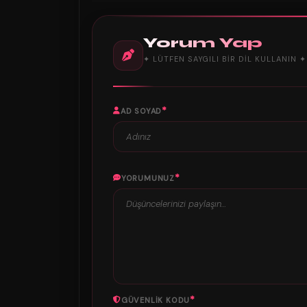
Yorum Yap
✦ LÜTFEN SAYGILI BIR DIL KULLANIN ✦
*
AD SOYAD
*
YORUMUNUZ
*
GÜVENLIK KODU