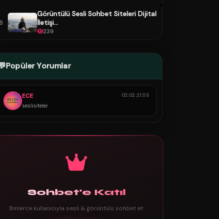
Görüntülü Sesli Sohbet Siteleri Dijital
İletişi...
6
239
💬
Popüler Yorumlar
ECE
02.02 21:53
seslisiteler
Sohbet'e Katıl
Binlerce kullanıcıyla sesli & görüntülü sohbet et