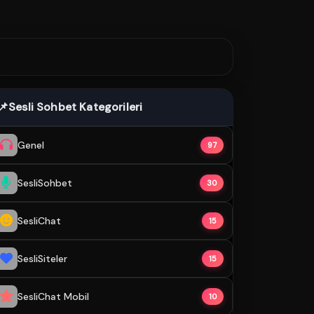
📌
Sesli Sohbet Kategorileri
Genel
97
SesliSohbet
30
SesliChat
15
SesliSiteler
15
SesliChat Mobil
10