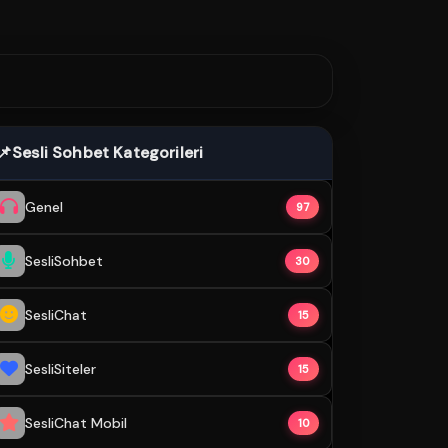
📌
Sesli Sohbet Kategorileri
Genel
97
SesliSohbet
30
SesliChat
15
SesliSiteler
15
SesliChat Mobil
10