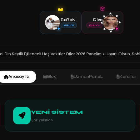
🌸
👑
BaRaN
DiVa
KURUCU
KURUCU
itler Diler 2026 Panelimiz Hayırlı Olsun. Sohbetin Tek Adresindesiniz İyi 
Anasayfa
Blog
UzmanPaneL
Kurallar
YENİ SİSTEM
Çok yakında