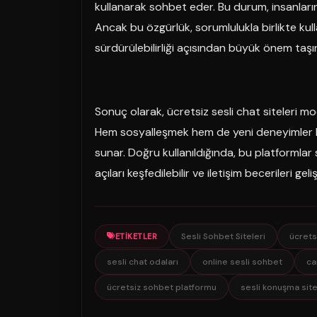
kullanarak sohbet eder. Bu durum, insanların
Ancak bu özgürlük, sorumlulukla birlikte kullan
sürdürülebilirliği açısından büyük önem taşır
Sonuç olarak, ücretsiz sesli chat siteleri mode
Hem sosyalleşmek hem de yeni deneyimler ka
sunar. Doğru kullanıldığında, bu platformlar s
açıları keşfedilebilir ve iletişim becerileri gelişti
Sesli Sohbet Siteleri
ücretsi
ETIKETLER
sesli chat odaları
online sesli sohbet
ca
ücretsiz sohbet platformu
sesli konuşma site