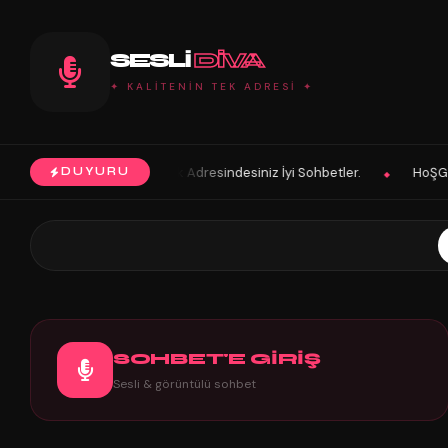
SESLI
DIVA
✦ KALİTENİN TEK ADRESİ ✦
k Adresindesiniz İyi Sohbetler.
HoŞGeLDin Keyifli Eğlenceli Hoş Vak
DUYURU
◆
SOHBET'E GİRİŞ
Sesli & görüntülü sohbet