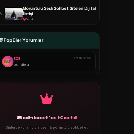
Görüntülü Sesli Sohbet Siteleri Dijital
İletişi...
6
239
💬
Popüler Yorumlar
ECE
02.02 21:53
seslisiteler
Sohbet'e Katıl
Binlerce kullanıcıyla sesli & görüntülü sohbet et