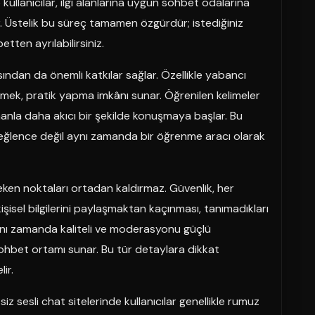
ullanıcılar, ilgi alanlarına uygun sohbet odalarına
lir. Üstelik bu süreç tamamen özgürdür; istediğiniz
tten ayrılabilirsiniz.
çısından da önemli katkılar sağlar. Özellikle yabancı
mek, pratik yapma imkânı sunar. Öğrenilen kelimeler
manla daha akıcı bir şekilde konuşmaya başlar. Bu
e eğlence değil aynı zamanda bir öğrenme aracı olarak
eken noktaları ortadan kaldırmaz. Güvenlik, her
işisel bilgilerini paylaşmaktan kaçınması, tanımadıkları
 Aynı zamanda kaliteli ve moderasyonu güçlü
 sohbet ortamı sunar. Bu tür detaylara dikkat
ir.
siz sesli chat sitelerinde kullanıcılar genellikle rumuz