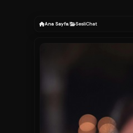
Ana Sayfa
/
SesliChat