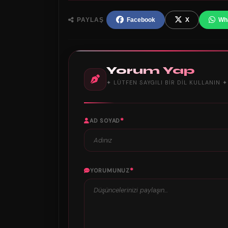
PAYLAŞ
Facebook
X
Wh
Yorum Yap
✦ LÜTFEN SAYGILI BIR DIL KULLANIN ✦
*
AD SOYAD
*
YORUMUNUZ