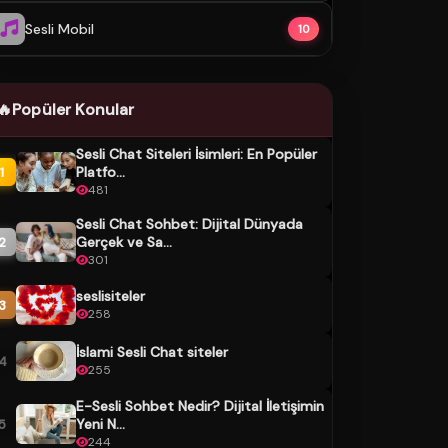
Sesli Mobil
10
🔥
Popüler Konular
Sesli Chat Siteleri İsimleri: En Popüler
Platfo...
1
481
Sesli Chat Sohbet: Dijital Dünyada
Gerçek ve Sa...
2
301
seslisiteler
3
258
İslami Sesli Chat siteler
4
255
E-Sesli Sohbet Nedir? Dijital İletişimin
Yeni N...
5
244