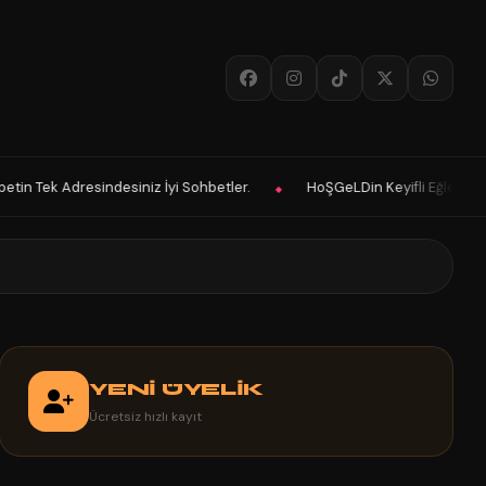
Sohbetler.
HoŞGeLDin Keyifli Eğlenceli Hoş Vakitler Diler 2026 Panel
◆
YENİ ÜYELİK
Ücretsiz hızlı kayıt