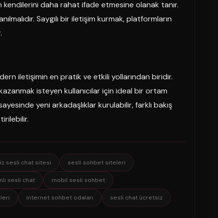
 kendilerini daha rahat ifade etmesine olanak tanır.
ılmalıdır. Saygılı bir iletişim kurmak, platformların
.
rn iletişimin en pratik ve etkili yollarından biridir.
zanmak isteyen kullanıcılar için ideal bir ortam
ayesinde yeni arkadaşlıklar kurulabilir, farklı bakış
rilebilir.
z sesli chat sitesi
sesli sohbet siteleri
nlı sesli chat
mobil sesli sohbet
leri
internet sohbet odaları
sesli chat ücretsiz