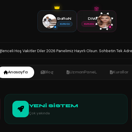
👑
🌸
BaRaN
DiVa
KURUCU
KURUCU
6 Panelimiz Hayırlı Olsun. Sohbetin Tek Adresindesiniz İyi Sohbetler.
◆
Anasayfa
Blog
UzmanPaneL
Kurallar
YENİ SİSTEM
Çok yakında