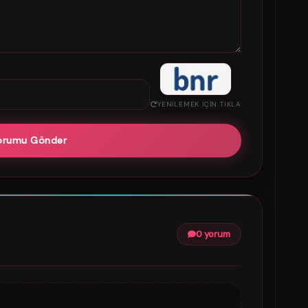
YENILEMEK IÇIN TIKLA
orumu Gönder
0 yorum