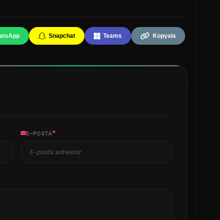
atsApp
Snapchat
Teams
Kopyala
*
E-POSTA