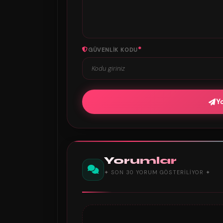
*
GÜVENLIK KODU
Y
Yorumlar
✦ SON 30 YORUM GÖSTERILIYOR ✦