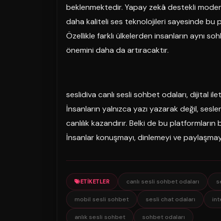
beklenmektedir. Yapay zekâ destekli moderas
daha kaliteli ses teknolojileri sayesinde bu pl
Özellikle farklı ülkelerden insanların aynı so
önemini daha da artıracaktır.
seslidiva canlı sesli sohbet odaları, dijital il
İnsanların yalnızca yazı yazarak değil, sesle
canlılık kazandırır. Belki de bu platformların
İnsanlar konuşmayı, dinlemeyi ve paylaşmay
canlı sesli sohbet odaları
s
ETIKETLER
mobil sesli sohbet
sesli chat odaları
int
anlık sesli sohbet
sohbet odaları