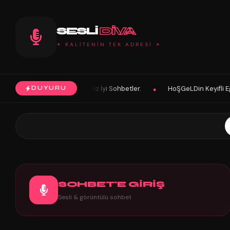
SESLI
DIVA
✦ KALİTENİN TEK ADRESİ ✦
z İyi Sohbetler.
HoŞGeLDin Keyifli Eğlenceli Hoş Vakitler Diler 202
DUYURU
◆
SOHBET'E GİRİŞ
Sesli & görüntülü sohbet