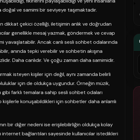
şabildiği, fikirlerini paylaşabildiği ve yeni insanlarla
aha doğal ve samimi bir seviyeye taşımaktadır.
 dikkat çekici özelliği, iletişimin anlık ve doğrudan
nıcılar genellikle mesaj yazmak, göndermek ve cevap
i yavaşlatabilir. Ancak canlı sesli sohbet odalarında
bilir, anında tepki verebilir ve sohbetin akışına
hızlıdır. Daha canlıdır. Ve çoğu zaman daha samimidir.
mak isteyen kişiler için değil, aynı zamanda belirli
uluklar için de oldukça uygundur. Örneğin müzik,
 gibi farklı temalara sahip sesli sohbet odaları
ip kişilerle konuşabildikleri için sohbetler daha anlamlı
n bir diğer nedeni ise erişilebilirliğin oldukça kolay
 internet bağlantıları sayesinde kullanıcılar istedikleri