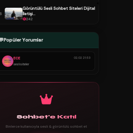
Görüntülü Sesli Sohbet Siteleri Dijital
İletişi...
6
242
💬
Popüler Yorumlar
ECE
02.02 21:53
seslisiteler
Sohbet'e Katıl
Binlerce kullanıcıyla sesli & görüntülü sohbet et