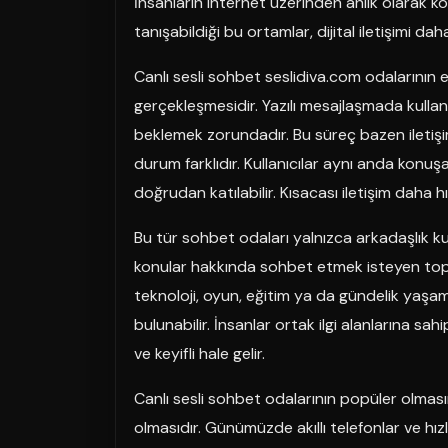
İnsanların internet üzerinden anlık olarak konu
tanışabildiği bu ortamlar, dijital iletişimi d
Canlı sesli sohbet seslidiva.com odalarının en
gerçekleşmesidir. Yazılı mesajlaşmada kulla
beklemek zorundadır. Bu süreç bazen iletişim
durum farklıdır. Kullanıcılar aynı anda konuşa
doğrudan katılabilir. Kısacası iletişim daha 
Bu tür sohbet odaları yalnızca arkadaşlık kur
konular hakkında sohbet etmek isteyen topl
teknoloji, oyun, eğitim ya da gündelik yaşam
bulunabilir. İnsanlar ortak ilgi alanlarına sah
ve keyifli hale gelir.
Canlı sesli sohbet odalarının popüler olmasını
olmasıdır. Günümüzde akıllı telefonlar ve hızlı