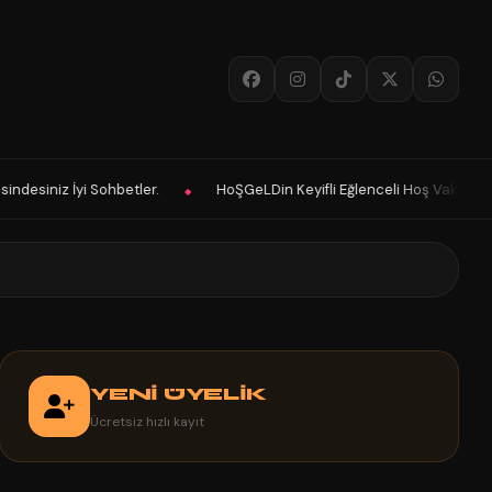
HoŞGeLDin Keyifli Eğlenceli Hoş Vakitler Diler 2026 Panelimiz Hayırlı Ol
YENİ ÜYELİK
Ücretsiz hızlı kayıt