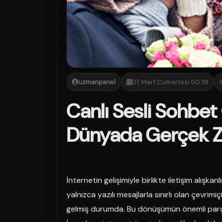
uzmanpanel
07 Mart Cumartesi 00:38
Canlı Sesli Sohbet 
Dünyada Gerçek Za
İnternetin gelişimiyle birlikte iletişim alışka
yalnızca yazılı mesajlarla sınırlı olan çevrim
gelmiş durumda. Bu dönüşümün önemli parç