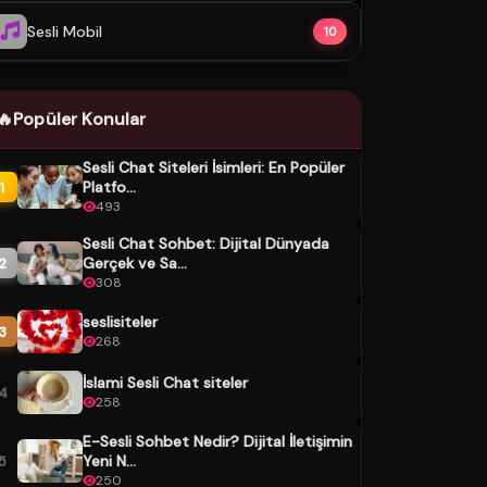
Sesli Mobil
10
🔥
Popüler Konular
Sesli Chat Siteleri İsimleri: En Popüler
Platfo...
1
493
Sesli Chat Sohbet: Dijital Dünyada
Gerçek ve Sa...
2
308
seslisiteler
3
268
İslami Sesli Chat siteler
4
258
E-Sesli Sohbet Nedir? Dijital İletişimin
Yeni N...
5
250