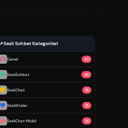
📌
Sesli Sohbet Kategorileri
Genel
97
SesliSohbet
30
SesliChat
15
SesliSiteler
15
SesliChat Mobil
10