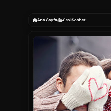
Ana Sayfa
/
SesliSohbet