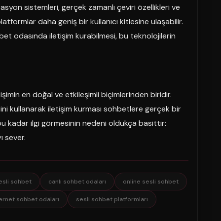
yon sistemleri, gerçek zamanlı çeviri özellikleri ve
atformlar daha geniş bir kullanıcı kitlesine ulaşabilir.
hbet odasında iletişim kurabilmesi, bu teknolojilerin
etişimin en doğal ve etkileşimli biçimlerinden biridir.
rini kullanarak iletişim kurması sohbetlere gerçek bir
 bu kadar ilgi görmesinin nedeni oldukça basittir:
ı sever.
esli sohbet
canlı sohbet odaları
online sesli sohbet
ernet sohbet odaları
sesli sohbet platformları