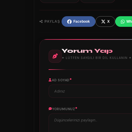
PAYLAŞ
Facebook
X
Wh
Yorum Yap
✦ LÜTFEN SAYGILI BIR DIL KULLANIN ✦
*
AD SOYAD
*
YORUMUNUZ