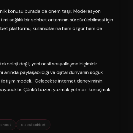
venlik konusu burada da önem taşır. Moderasyon
netimi sağlıklı bir sohbet ortamının sürdürülebilmesi için
sohbet platformu, kullanıcılarına hem özgür hem de
teknoloji değil; yeni nesil sosyalleşme biçimidir.
ni anında paylaşabildiği ve dijital dünyanın soğuk
ir iletişim modeli… Gelecekte internet deneyiminin
 olmayacaktır. Çünkü bazen yazmak yetmez; konuşmak
sohbet
e seslisohbet