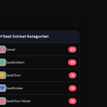
📌
Sesli Sohbet Kategorileri
Genel
97
SesliSohbet
30
SesliChat
15
SesliSiteler
15
SesliChat Mobil
10