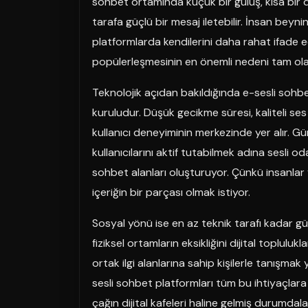
sohbet ortamında küçük bir gülüş, kısa bir 
tarafa güçlü bir mesaj iletebilir. İnsan beynin
platformlarda kendilerini daha rahat ifade ed
popülerleşmesinin en önemli nedeni tam olar
Teknolojik açıdan bakıldığında e-sesli sohbe
kuruludur. Düşük gecikme süresi, kaliteli ses 
kullanıcı deneyiminin merkezinde yer alır. 
kullanıcılarını aktif tutabilmek adına sesli o
sohbet alanları oluşturuyor. Çünkü insanlar
içeriğin bir parçası olmak istiyor.
Sosyal yönü ise en az teknik tarafı kadar g
fiziksel ortamların eksikliğini dijital toplulu
ortak ilgi alanlarına sahip kişilerle tanış
sesli sohbet platformları tüm bu ihtiyaçlar
çağın dijital kafeleri haline gelmiş durumdala