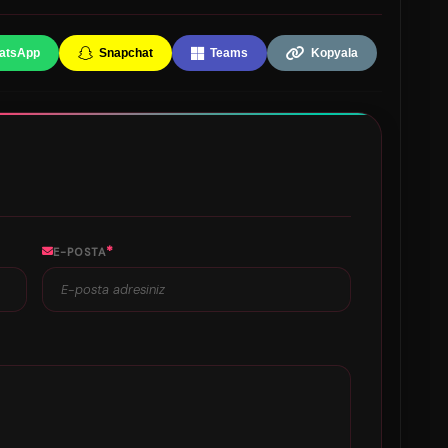
atsApp
Snapchat
Teams
Kopyala
*
E-POSTA