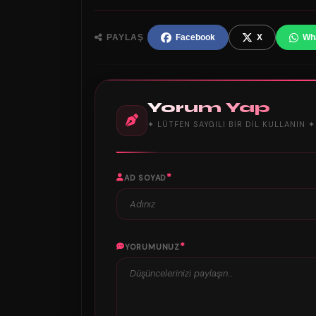
PAYLAŞ
Facebook
X
Wh
Yorum Yap
✦ LÜTFEN SAYGILI BIR DIL KULLANIN ✦
*
AD SOYAD
*
YORUMUNUZ