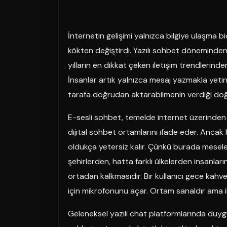
İnternetin gelişimi yalnızca bilgiye ulaşma biç
kökten değiştirdi. Yazılı sohbet döneminde
yılların en dikkat çeken iletişim trendlerinde
İnsanlar artık yalnızca mesaj yazmakla yetin
tarafa doğrudan aktarabilmenin verdiği doğal 
E-sesli sohbet, temelde internet üzerinden 
dijital sohbet ortamlarını ifade eder. Anca
oldukça yetersiz kalır. Çünkü burada mesele
şehirlerden, hatta farklı ülkelerden insanlar
ortadan kalkmasıdır. Bir kullanıcı gece kahves
için mikrofonunu açar. Ortam sanaldır ama il
Geleneksel yazılı chat platformlarında duygu