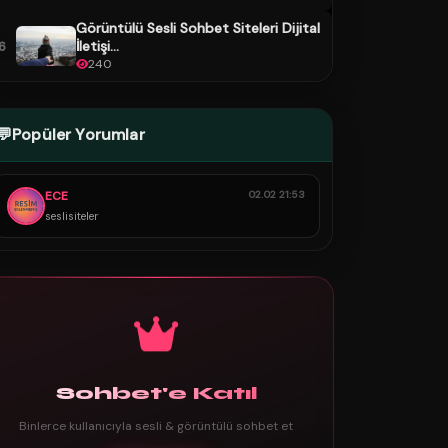
Görüntülü Sesli Sohbet Siteleri Dijital
İletişi...
6
240
💬
Popüler Yorumlar
ECE
02.02 21:53
seslisiteler
Sohbet'e Katıl
Binlerce kullanıcıyla sesli & görüntülü sohbet et