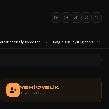
HoŞGeLDin Keyifli Eğlenceli Hoş Vakitler Diler 2026 Panelimiz Hayırlı 
◆
YENİ ÜYELİK
Ücretsiz hızlı kayıt