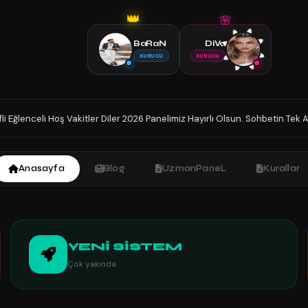
👑
🌸
BaRaN
DiVa
KURUCU
KURUCU
26 Panelimiz Hayırlı Olsun. Sohbetin Tek Adresindesiniz İyi Sohbetler.
Anasayfa
Blog
UzmanPaneL
Kurallar
YENİ SİSTEM
Çok yakında