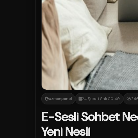
uzmanpanel
24 Şubat Salı 00:49
24
E-Sesli Sohbet Nedi
Yeni Nesli