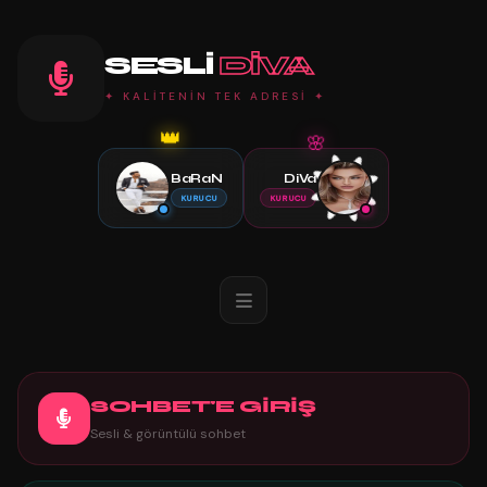
SESLI
DIVA
✦ KALİTENİN TEK ADRESİ ✦
🌸
👑
BaRaN
DiVa
KURUCU
KURUCU
SOHBET'E GİRİŞ
Sesli & görüntülü sohbet