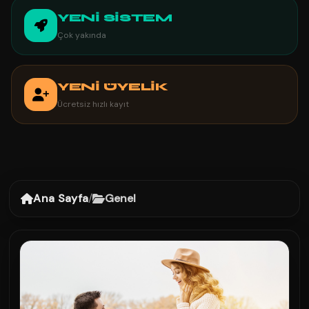
YENİ SİSTEM
Çok yakında
YENİ ÜYELİK
Ücretsiz hızlı kayıt
Ana Sayfa
/
Genel