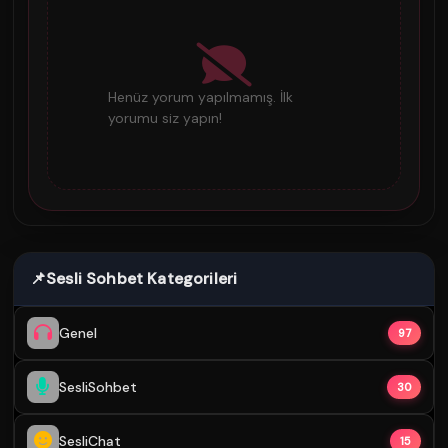
Henüz yorum yapılmamış. İlk
yorumu siz yapın!
📌
Sesli Sohbet Kategorileri
Genel
97
SesliSohbet
30
SesliChat
15