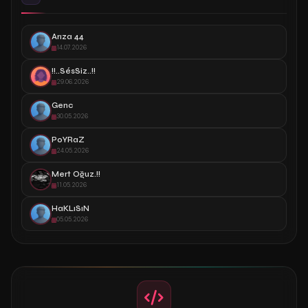
Arıza 44
14.07.2026
!!..SésSiz..!!
29.06.2026
Genc
30.05.2026
PoYRaZ
24.05.2026
Mert Oğuz.!!
11.05.2026
HaKLıSıN
05.05.2026