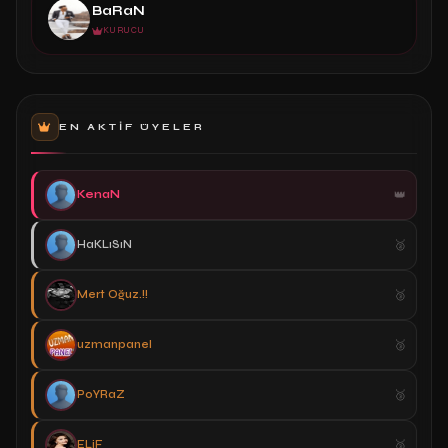
BaRaN
KURUCU
EN AKTIF ÜYELER
KenaN
HaKLıSıN
Mert Oğuz.!!
uzmanpanel
PoYRaZ
ELiF