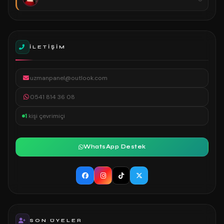
İLETIŞIM
uzmanpanel@outlook.com
0541 814 36 08
1
kişi çevrimiçi
WhatsApp Destek
SON ÜYELER