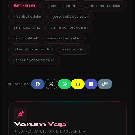
eğlenceli sohbet
şehir sohbet odaları
ETIKETLER
il sohbet odaları
yerel sohbet siteleri
şehir bazlı chat
online sohbet odaları
mobil sohbet
sesli sohbet şehir
arkadaş bulma siteleri
canlı sohbet
ücretsiz sohbet odaları
PAYLAŞ
Yorum Yap
✦ LÜTFEN SAYGILI BIR DIL KULLANIN ✦