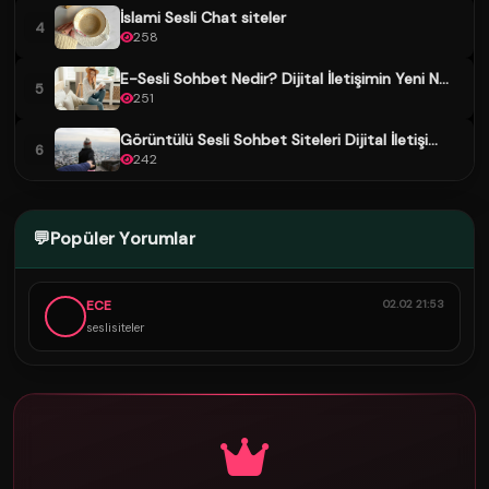
İslami Sesli Chat siteler
4
258
E-Sesli Sohbet Nedir? Dijital İletişimin Yeni N...
5
251
Görüntülü Sesli Sohbet Siteleri Dijital İletişi...
6
242
💬
Popüler Yorumlar
ECE
02.02 21:53
seslisiteler