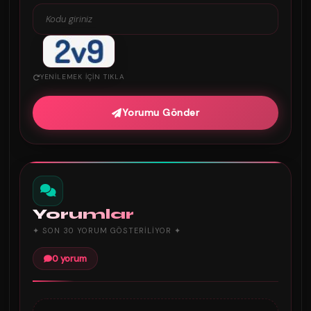
YENILEMEK IÇIN TIKLA
Yorumu Gönder
Yorumlar
✦ SON 30 YORUM GÖSTERILIYOR ✦
0 yorum