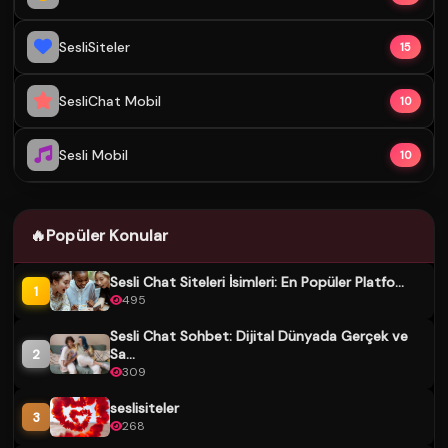
SesliSiteler
15
SesliChat Mobil
10
Sesli Mobil
10
🔥
Popüler Konular
Sesli Chat Siteleri İsimleri: En Popüler Platfo...
1
495
Sesli Chat Sohbet: Dijital Dünyada Gerçek ve
Sa...
2
309
seslisiteler
3
268