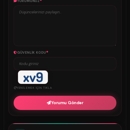
*
YORUMUNUZ
*
GÜVENLIK KODU
YENILEMEK IÇIN TIKLA
Yorumu Gönder