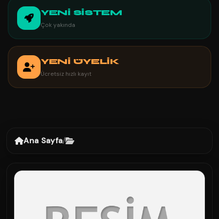
YENİ SİSTEM
Çok yakında
YENİ ÜYELİK
Ücretsiz hızlı kayıt
Ana Sayfa
/