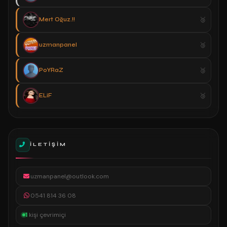
Mert Oğuz.!!
uzmanpanel
PoYRaZ
ELiF
İLETIŞIM
uzmanpanel@outlook.com
0541 814 36 08
1
kişi çevrimiçi