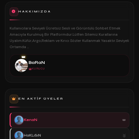
HAKKIMIZDA
Kullanıcılara Seviyeli Ücretsiz Sesli ve Görüntülü Sohbet Etmek
Amacıyla Kurulmuş Bir Platformdur.Lütfen Sitemiz Kurallarına
Uyalım.Küfür,Argo,Reklam ve Kırıcı Sözler Kullanmak Yasaktır.Seviyeli
Ortamda ...
👑
BaRaN
KURUCU
EN AKTIF ÜYELER
KenaN
HaKLıSıN