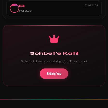
ECE
02.02 21:53
seslisiteler
Sohbet'e Katıl
Binlerce kullanıcıyla sesli & görüntülü sohbet et
Giriş Yap