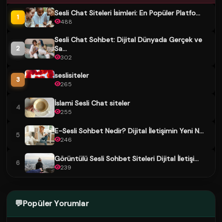
Sesli Chat Siteleri İsimleri: En Popüler Platfo...
1
488
Sesli Chat Sohbet: Dijital Dünyada Gerçek ve
Sa...
2
302
seslisiteler
3
265
İslami Sesli Chat siteler
4
255
E-Sesli Sohbet Nedir? Dijital İletişimin Yeni N...
5
246
Görüntülü Sesli Sohbet Siteleri Dijital İletişi...
6
239
💬
Popüler Yorumlar