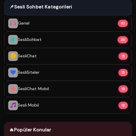
📌
Sesli Sohbet Kategorileri
Genel
97
SesliSohbet
30
SesliChat
15
SesliSiteler
15
SesliChat Mobil
10
Sesli Mobil
10
🔥
Popüler Konular