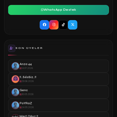
WhatsApp Destek
SON ÜYELER
Arıza 44
14.07.2026
!!..SésSiz..!!
29.06.2026
Genc
30.05.2026
PoYRaZ
24.05.2026
Mert Oğuz.!!