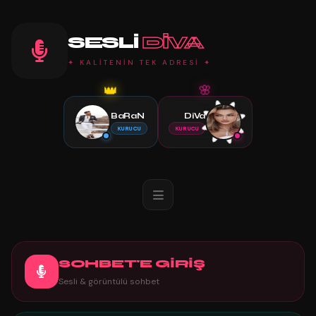
SESLI
DIVA
✦ KALİTENİN TEK ADRESİ ✦
🌸
👑
BaRaN
DiVa
KURUCU
KURUCU
SOHBET'E GİRİŞ
Sesli & görüntülü sohbet