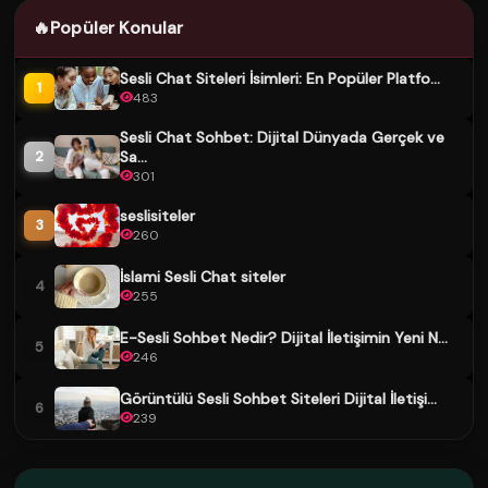
🔥
Popüler Konular
Sesli Chat Siteleri İsimleri: En Popüler Platfo...
1
483
Sesli Chat Sohbet: Dijital Dünyada Gerçek ve
Sa...
2
301
seslisiteler
3
260
İslami Sesli Chat siteler
4
255
E-Sesli Sohbet Nedir? Dijital İletişimin Yeni N...
5
246
Görüntülü Sesli Sohbet Siteleri Dijital İletişi...
6
239