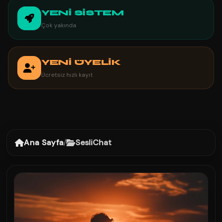
YENİ SİSTEM
Çok yakında
YENİ ÜYELİK
Ücretsiz hızlı kayıt
Ana Sayfa
/
SesliChat