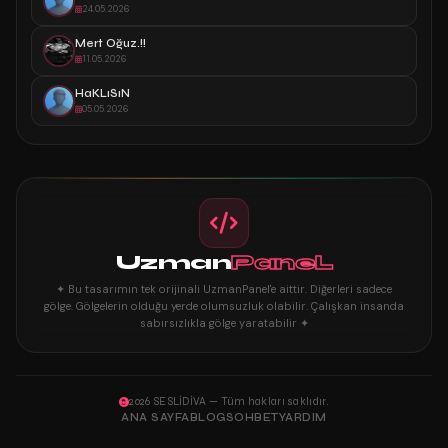
24.05.2026
Mert Oğuz.!!
11.05.2026
HaKLıSıN
05.05.2026
Uzman
PaneL
✦ Bu tasarımın tek orijinali UzmanPanel'e aittir. Diğerleri sadece
gölge. Gölgelerin olduğu yerde olumsuzluk olabilir. Çalışkan insanda
sabırsızlıkla gölge yaratabilir ✦
2026 SESLİDİVA — Tüm hakları saklıdır.
ANA SAYFA
BLOG
SOHBET
YARDIM