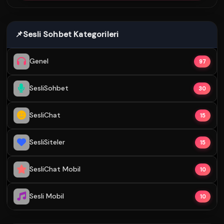
📌
Sesli Sohbet Kategorileri
Genel
97
SesliSohbet
30
SesliChat
15
SesliSiteler
15
SesliChat Mobil
10
Sesli Mobil
10