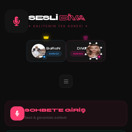
SESLI
DIVA
✦ KALİTENİN TEK ADRESİ ✦
👑
🌸
BaRaN
DiVa
KURUCU
KURUCU
SOHBET'E GİRİŞ
Sesli & görüntülü sohbet