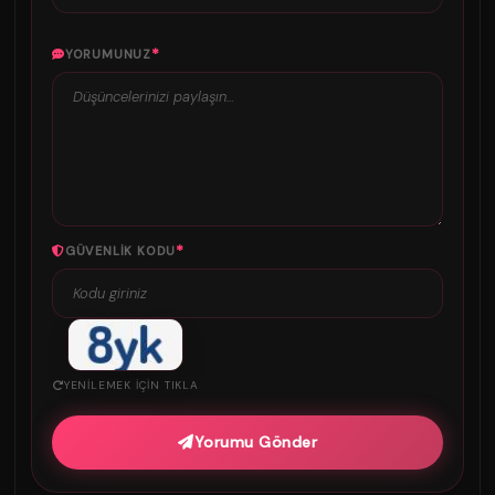
*
YORUMUNUZ
*
GÜVENLIK KODU
YENILEMEK IÇIN TIKLA
Yorumu Gönder