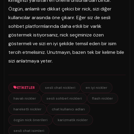
kimliğinizi yansıtan en önemli unsurlardan biridir.
Özgün, anlamlı ve dikkat çekici bir nick, sizi diğer
kullanıcılar arasında öne çıkarır. Eğer siz de sesli
sohbet platformlarında daha etkili bir varlık
göstermek istiyorsanız, nick seçiminize özen
göstermeli ve sizi en iyi şekilde temsil eden bir isim
tercih etmelisiniz. Unutmayın, bazen tek bir kelime bile
sizi anlatmaya yeter.
sesli chat nickleri
en iyi nickler
ETIKETLER
havalı nickler
sesli sohbet nickleri
flash nickler
hareketli nickler
chat kullanıcı adları
özgün nick önerileri
karizmatik nickler
sesli chat isimleri