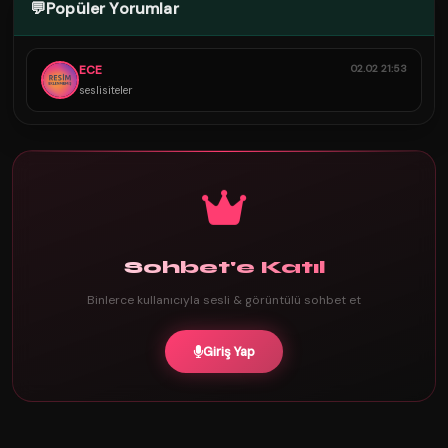
💬
Popüler Yorumlar
ECE
02.02 21:53
seslisiteler
Sohbet'e Katıl
Binlerce kullanıcıyla sesli & görüntülü sohbet et
Giriş Yap