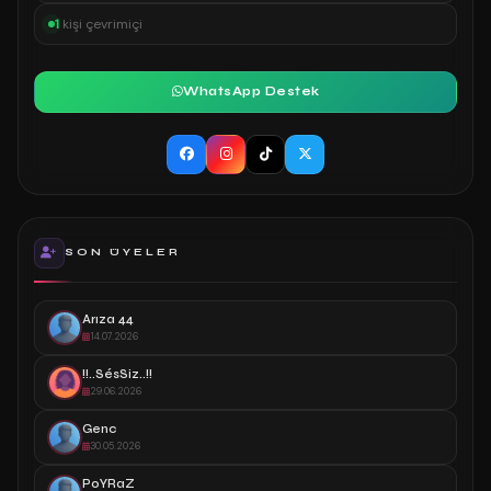
1
kişi çevrimiçi
WhatsApp Destek
SON ÜYELER
Arıza 44
14.07.2026
!!..SésSiz..!!
29.06.2026
Genc
30.05.2026
PoYRaZ