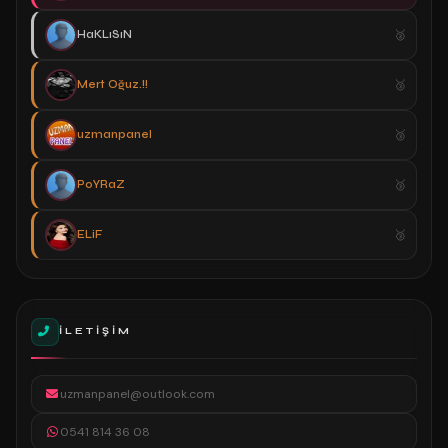
HaKLıSıN
Mert Oğuz.!!
uzmanpanel
PoYRaZ
ELiF
İLETIŞIM
uzmanpanel@outlook.com
0541 814 36 08