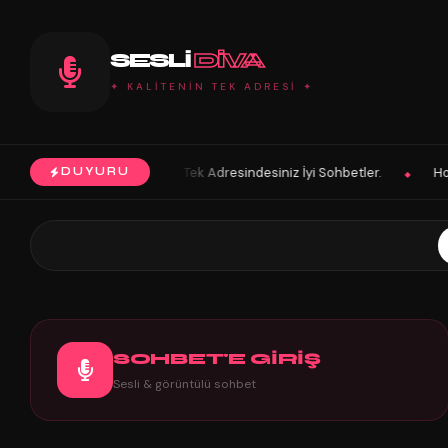
SESLI
DIVA
✦ KALİTENİN TEK ADRESİ ✦
etin Tek Adresindesiniz İyi Sohbetler.
HoŞGeLDin Keyifli Eğlenceli H
DUYURU
◆
SOHBET'E GİRİŞ
Sesli & görüntülü sohbet