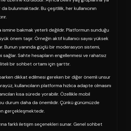
 da bulunmaktadır. Bu çeşitlilik, her kullanıcının
rır.
zca ismine bakmak yeterli değildir. Platformun sunduğu
e büyük önem taşır. Örneğin aktif kullanıcı sayısı yüksek
lur. Bunun yanında güçlü bir moderasyon sistemi,
ini sağlar. Sahte hesapların engellenmesi ve rahatsız
iteli bir sohbet ortamı için şarttır.
yaparken dikkat edilmesi gereken bir diğer önemli unsur
ir arayüz, kullanıcıların platforma hızlıca adapte olmasını
nıcıları kısa sürede yorabilir. Özellikle mobil
çin bu durum daha da önemlidir. Çünkü günümüzde
en gerçekleşmektedir.
larına farklı iletişim seçenekleri sunar. Genel sohbet