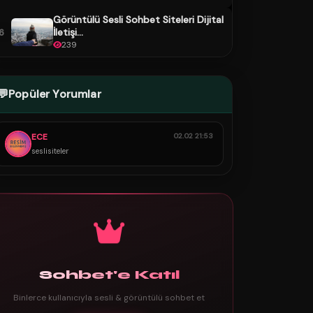
Görüntülü Sesli Sohbet Siteleri Dijital
İletişi...
6
239
💬
Popüler Yorumlar
ECE
02.02 21:53
seslisiteler
Sohbet'e Katıl
Binlerce kullanıcıyla sesli & görüntülü sohbet et