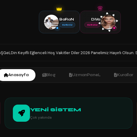
👑
🌸
BaRaN
DiVa
KURUCU
KURUCU
oş Vakitler Diler 2026 Panelimiz Hayırlı Olsun. Sohbetin Tek Adresindesini
Anasayfa
Blog
UzmanPaneL
Kurallar
YENİ SİSTEM
Çok yakında