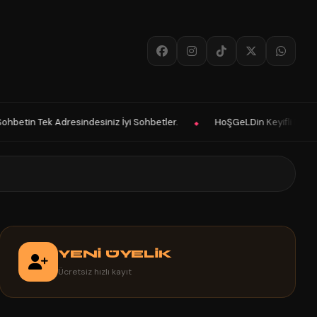
z İyi Sohbetler.
HoŞGeLDin Keyifli Eğlenceli Hoş Vakitler Diler 202
◆
YENİ ÜYELİK
Ücretsiz hızlı kayıt