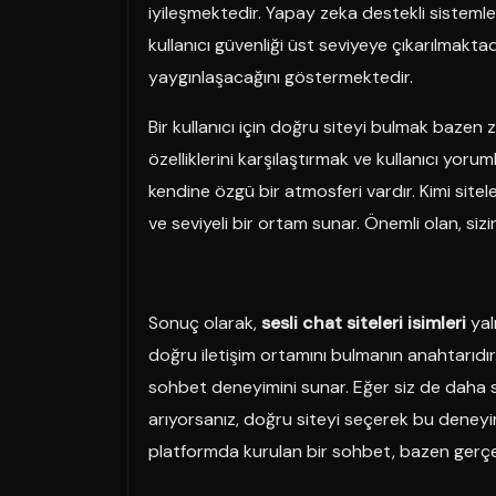
iyileşmektedir. Yapay zeka destekli sisteml
kullanıcı güvenliği üst seviyeye çıkarılmakta
yaygınlaşacağını göstermektedir.
Bir kullanıcı için doğru siteyi bulmak bazen 
özelliklerini karşılaştırmak ve kullanıcı yorum
kendine özgü bir atmosferi vardır. Kimi sitel
ve seviyeli bir ortam sunar. Önemli olan, sizi
Sonuç olarak,
sesli chat siteleri isimleri
yal
doğru iletişim ortamını bulmanın anahtarıdır. 
sohbet deneyimini sunar. Eğer siz de daha sa
arıyorsanız, doğru siteyi seçerek bu deneyim
platformda kurulan bir sohbet, bazen gerçek 