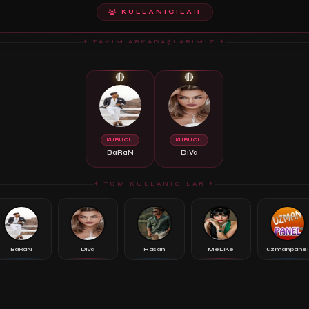
KULLANICILAR
✦ TAKIM ARKADAŞLARIMIZ ✦
🔴
🔴
KURUCU
KURUCU
BaRaN
DiVa
✦ TÜM KULLANICILAR ✦
BaRaN
DiVa
Hasan
MeLiKe
uzmanpane