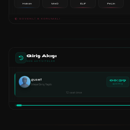
Hakan
MeD
ELiF
PeLin
GÜVENLI & KORUMALI
Giriş Akışı
SON AKTIVITELER
guset
00:39
Siteye Giriş Yaptı
GİRİŞ
12 saat önce