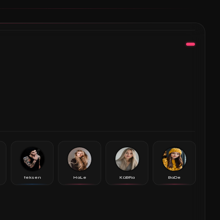
l
teksen
HaLe
KüBRa
BaDe