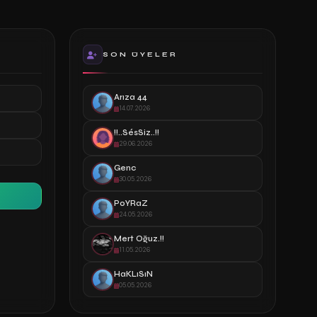
SON ÜYELER
Arıza 44
14.07.2026
!!..SésSiz..!!
29.06.2026
Genc
30.05.2026
PoYRaZ
24.05.2026
Mert Oğuz.!!
11.05.2026
HaKLıSıN
05.05.2026