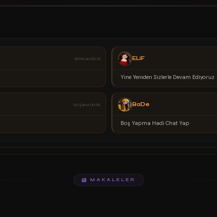
HaLe
02 Şubat 00:21
“
Çok Güzel Ortam Herkese Hayırlı Olsun
MAKALELER