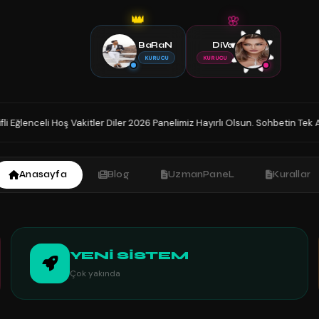
🌸
👑
BaRaN
DiVa
KURUCU
KURUCU
akitler Diler 2026 Panelimiz Hayırlı Olsun. Sohbetin Tek Adresindesiniz İy
Anasayfa
Blog
UzmanPaneL
Kurallar
YENİ SİSTEM
Çok yakında