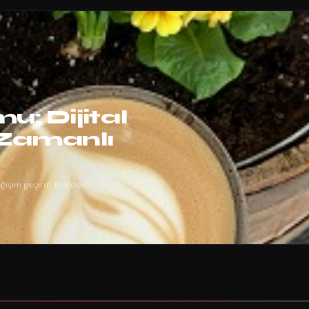
u: Dijital
Zamanlı
değişim geçirdi. Eskiden