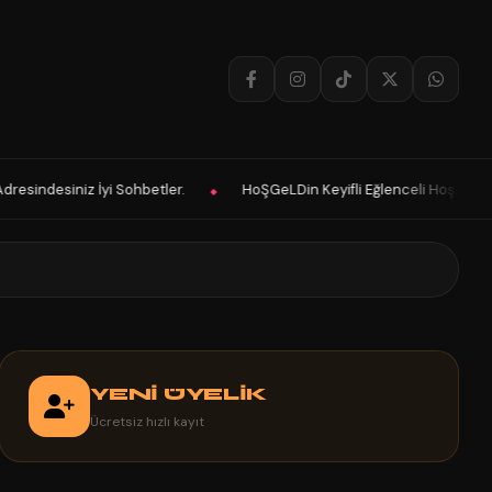
i Sohbetler.
HoŞGeLDin Keyifli Eğlenceli Hoş Vakitler Diler 2026 Pan
◆
YENİ ÜYELİK
Ücretsiz hızlı kayıt