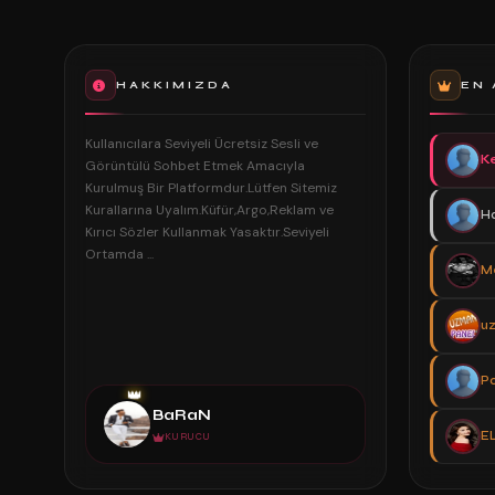
HAKKIMIZDA
EN 
Kullanıcılara Seviyeli Ücretsiz Sesli ve
K
Görüntülü Sohbet Etmek Amacıyla
Kurulmuş Bir Platformdur.Lütfen Sitemiz
Kurallarına Uyalım.Küfür,Argo,Reklam ve
H
Kırıcı Sözler Kullanmak Yasaktır.Seviyeli
Ortamda ...
Me
u
P
👑
BaRaN
EL
KURUCU