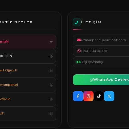
AKTIF ÜYELER
İLETIŞIM
uzmanpanel@outlook.com
enaN
0541 814 36 08
aKLıSıN
4
kişi çevrimiçi
rt Oğuz.!!
WhatsApp Destek
zmanpanel
oYRaZ
iF