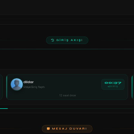
GİRİŞ AKIŞI
dildar
00:37
Siteye Giriş Yaptı
GİRİŞ
12 saat önce
MESAJ DUVARI