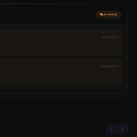
6 mesaj
02 Şubat 00:15
..