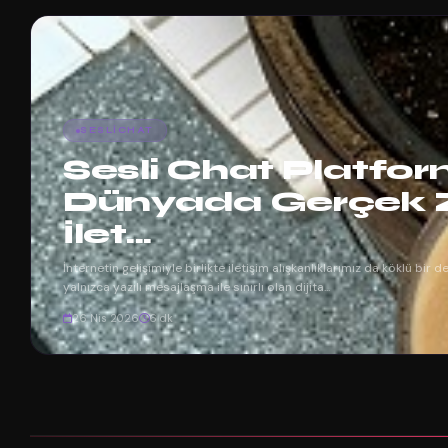
SESLICHAT
Sesli Chat Platform
Dünyada Gerçek 
İlet...
İnternetin gelişimiyle birlikte iletişim alışkanlıklarımız da köklü bir 
yalnızca yazılı mesajlaşma ile sınırlı olan dijita...
26 Nis 2026
6 dk