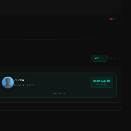
Canlı
2 / 2
dildar
22:46
Siteye Giriş Yaptı
GİRİŞ
13 saat önce