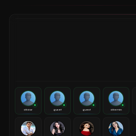
dildar
guset
guest
dilemin