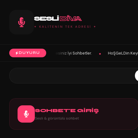
SESLI
DIVA
✦ KALİTENİN TEK ADRESİ ✦
Tek Adresindesiniz İyi Sohbetler.
HoŞGeLDin Keyifli Eğlenceli Hoş V
DUYURU
◆
SOHBET'E GİRİŞ
Sesli & görüntülü sohbet