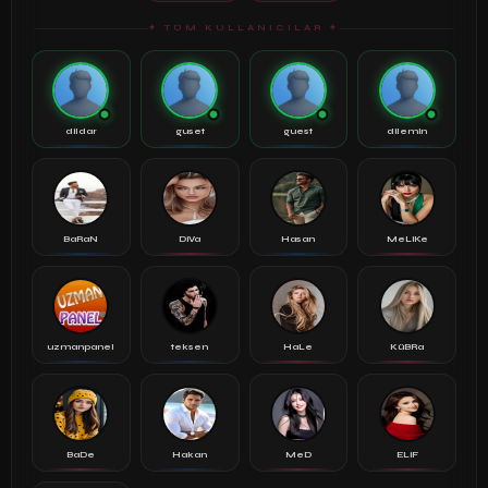
✦ TÜM KULLANICILAR ✦
dildar
guset
guest
dilemin
BaRaN
DiVa
Hasan
MeLiKe
uzmanpanel
teksen
HaLe
KüBRa
BaDe
Hakan
MeD
ELiF