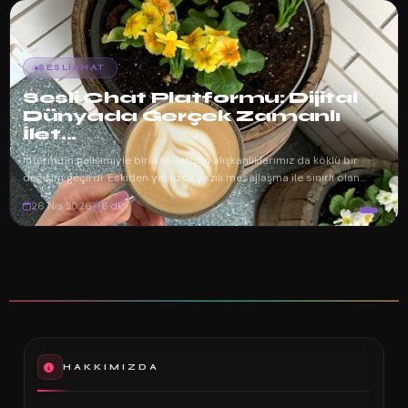
SESLICHAT
Sesli Chat Platformu: Dijital
Dünyada Gerçek Zamanlı
İlet...
İnternetin gelişimiyle birlikte iletişim alışkanlıklarımız da köklü bir
değişim geçirdi. Eskiden yalnızca yazılı mesajlaşma ile sınırlı olan
dijita...
26 Nis 2026
6 dk
HAKKIMIZDA