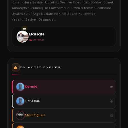
Kullanıcılara Seviyeli Ücretsiz Sesli ve Görüntülü Sohbet Etmek
Amacıyla Kurulmuş Bir Platformdur.Lütfen Sitemiz Kurallarına
Uyalım.Küfür,Argo,Reklam ve Kırıcı Sözler Kullanmak
Yasaktır.Seviyeli Ortamda ...
👑
BaRaN
KURUCU
EN AKTIF ÜYELER
KenaN
HaKLıSıN
Mert Oğuz.!!