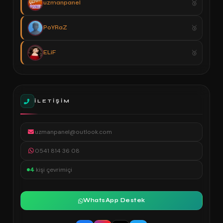
uzmanpanel
PoYRaZ
ELiF
İLETIŞIM
uzmanpanel@outlook.com
0541 814 36 08
4
kişi çevrimiçi
WhatsApp Destek