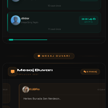
10 saat önce
dildar
22:46
Siteye Giriş Yaptı
GİRİŞ
11 saat önce
MESAJ DUVARI
Mesaj Duvarı
6 mesaj
TOPLULUK SESI
KüBRa
02 Şubat 00:21
“
Herkes Burada Sen Nerdesin...