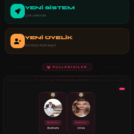
YENİ SİSTEM
Çok yakında
YENİ ÜYELİK
Ücretsiz hızlı kayıt
KULLANICILAR
✦ TAKIM ARKADAŞLARIMIZ ✦
🔴
🔴
KURUCU
KURUCU
BaRaN
DiVa