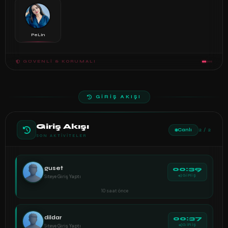
PeLin
GÜVENLI & KORUMALI
GİRİŞ AKIŞI
Giriş Akışı
Canlı
2 / 2
SON AKTIVITELER
guset
00:39
Siteye Giriş Yaptı
GİRİŞ
10 saat önce
dildar
00:37
Siteye Giriş Yaptı
GİRİŞ