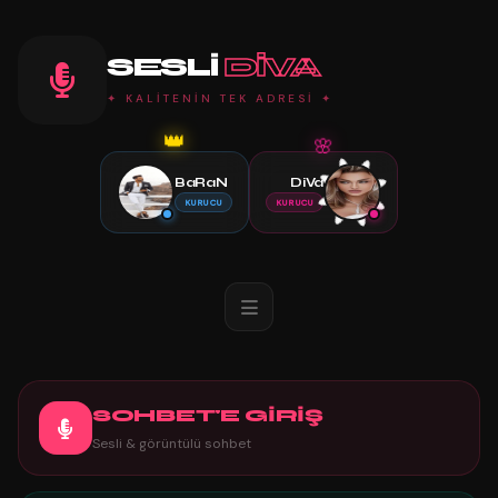
SESLI
DIVA
✦ KALİTENİN TEK ADRESİ ✦
👑
🌸
BaRaN
DiVa
KURUCU
KURUCU
SOHBET'E GİRİŞ
Sesli & görüntülü sohbet