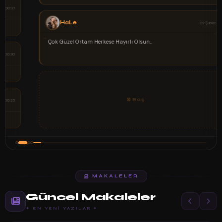
HaLe
02 Şubat 00:15
“
Çok Güzel Ortam Herkese Hayırlı Olsun..
⊠ Boş
MAKALELER
Güncel Makaleler
✦ EN YENI YAZILAR ✦