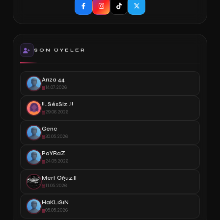
SON ÜYELER
Arıza 44
14.07.2026
!!..SésSiz..!!
29.06.2026
Genc
30.05.2026
PoYRaZ
24.05.2026
Mert Oğuz.!!
11.05.2026
HaKLıSıN
05.05.2026