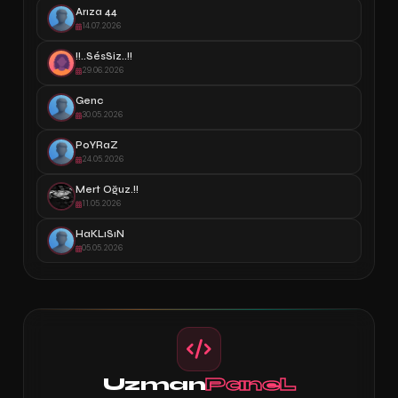
Arıza 44
14.07.2026
!!..SésSiz..!!
29.06.2026
Genc
30.05.2026
PoYRaZ
24.05.2026
Mert Oğuz.!!
11.05.2026
HaKLıSıN
05.05.2026
Uzman
PaneL