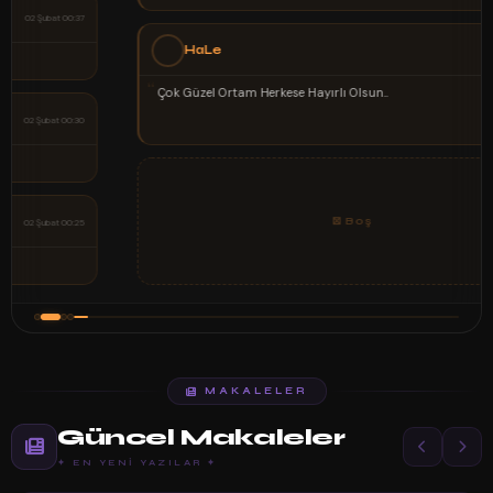
HaLe
02 Şubat 00:15
“
Çok Güzel Ortam Herkese Hayırlı Olsun..
⊠ Boş
MAKALELER
Güncel Makaleler
✦ EN YENI YAZILAR ✦