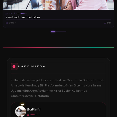
SESLISOHBET
sesli sohbet odaları
19 Mar
3 dk
HAKKIMIZDA
Kullanıcılara Seviyeli Ücretsiz Sesli ve Görüntülü Sohbet Etmek
Amacıyla Kurulmuş Bir Platformdur.Lütfen Sitemiz Kurallarına
Uyalım.Küfür,Argo,Reklam ve Kırıcı Sözler Kullanmak
Yasaktır.Seviyeli Ortamda ...
👑
BaRaN
KURUCU