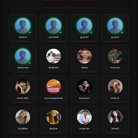
✦ TÜM KULLANICILAR ✦
dildar
simbat
guset
guest
dilemin
BaRaN
DiVa
Hasan
MeLiKe
uzmanpanel
teksen
HaLe
KüBRa
BaDe
Hakan
MeD