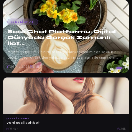
SESLICHAT
Sesli Chat Platformu: Dijital
Dünyada Gerçek Zamanlı
İlet...
İnternetin gelişimiyle birlikte iletişim alışkanlıklarımız da köklü bir
değişim geçirdi. Eskiden yalnızca yazılı mesajlaşma ile sınırlı olan
dijita...
26 Nis 2026
6 dk
SESLISOHBET
yeni sesli sohbet
19 Mar
3 dk