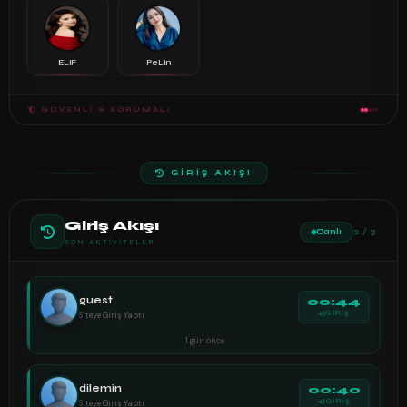
ELiF
PeLin
GÜVENLI & KORUMALI
GİRİŞ AKIŞI
Giriş Akışı
Canlı
2 / 3
SON AKTIVITELER
guest
00:44
Siteye Giriş Yaptı
GİRİŞ
1 gün önce
dilemin
00:40
Siteye Giriş Yaptı
GİRİŞ