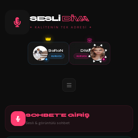
SESLI
DIVA
✦ KALİTENİN TEK ADRESİ ✦
🌸
👑
BaRaN
DiVa
KURUCU
KURUCU
SOHBET'E GİRİŞ
Sesli & görüntülü sohbet