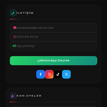
İLETIŞIM
uzmanpanel@outlook.com
0541 814 36 08
5
kişi çevrimiçi
WhatsApp Destek
SON ÜYELER