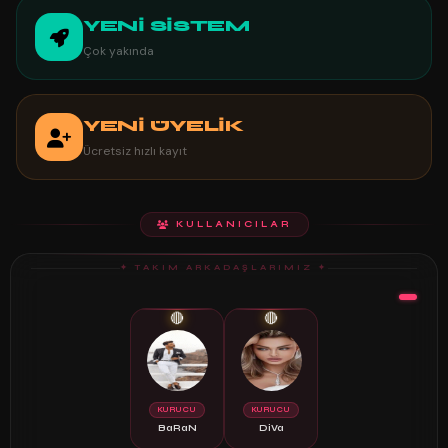
YENİ SİSTEM
Çok yakında
YENİ ÜYELİK
Ücretsiz hızlı kayıt
KULLANICILAR
✦ TAKIM ARKADAŞLARIMIZ ✦
🔴
🔴
KURUCU
KURUCU
BaRaN
DiVa