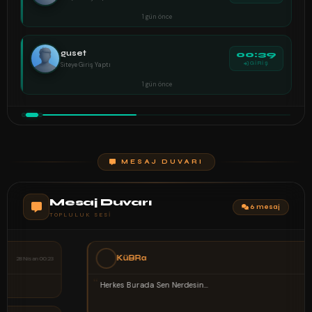
1 gün önce
guset
00:39
Siteye Giriş Yaptı
GİRİŞ
1 gün önce
MESAJ DUVARI
Mesaj Duvarı
6 mesaj
TOPLULUK SESI
KüBRa
02 Şubat 00:21
“
Herkes Burada Sen Nerdesin...