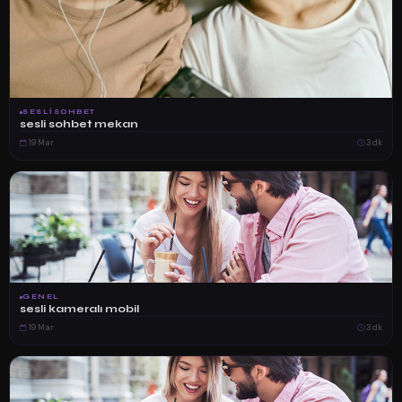
SESLISOHBET
sesli sohbet mekan
19 Mar
3 dk
GENEL
sesli kameralı mobil
19 Mar
3 dk