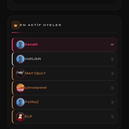
EN AKTIF ÜYELER
KenaN
HaKLıSıN
Mert Oğuz.!!
uzmanpanel
PoYRaZ
ELiF