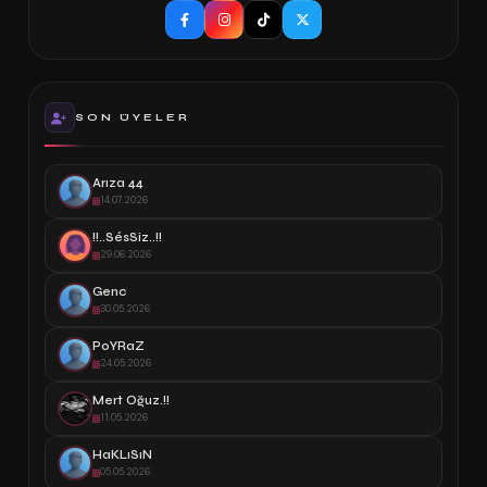
SON ÜYELER
Arıza 44
14.07.2026
!!..SésSiz..!!
29.06.2026
Genc
30.05.2026
PoYRaZ
24.05.2026
Mert Oğuz.!!
11.05.2026
HaKLıSıN
05.05.2026