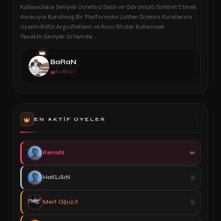
Kullanıcılara Seviyeli Ücretsiz Sesli ve Görüntülü Sohbet Etmek
Amacıyla Kurulmuş Bir Platformdur.Lütfen Sitemiz Kurallarına
Uyalım.Küfür,Argo,Reklam ve Kırıcı Sözler Kullanmak
Yasaktır.Seviyeli Ortamda ...
👑
BaRaN
KURUCU
EN AKTIF ÜYELER
KenaN
HaKLıSıN
Mert Oğuz.!!