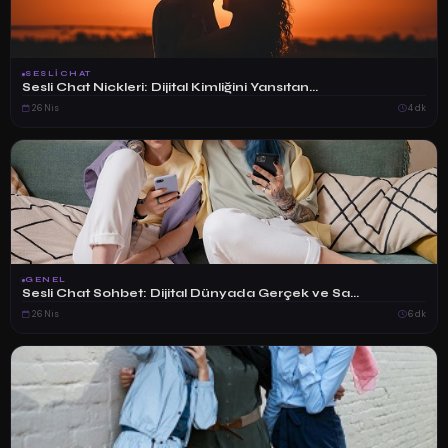
SESLICHAT
Sesli Chat Nickleri: Dijital Kimliğini Yansıtan...
26 Nis
4 dk
GENEL
Sesli Chat Sohbet: Dijital Dünyada Gerçek ve Sa...
26 Nis
6 dk