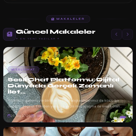
MAKALELER
Güncel Makaleler
✦ EN YENI YAZILAR ✦
SESLICHAT
Sesli Chat Platformu: Dijital
Dünyada Gerçek Zamanlı
İlet...
İnternetin gelişimiyle birlikte iletişim alışkanlıklarımız da köklü bir
değişim geçirdi. Eskiden yalnızca yazılı mesajlaşma ile sınırlı olan
dijita...
26 Nis 2026
6 dk