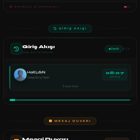
GÜVENLI & KORUMALI
GİRİŞ AKIŞI
Giriş Akışı
Canlı
1 / 1
SON AKTIVITELER
HaKLıSıN
08:07
Siteye Giriş Yaptı
GİRİŞ
5 saat önce
MESAJ DUVARI
Mesaj Duvarı