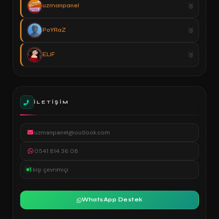
uzmanpanel
PoYRaZ
ELiF
İLETIŞIM
uzmanpanel@outlook.com
0541 814 36 08
1
kişi çevrimiçi
WhatsApp Destek