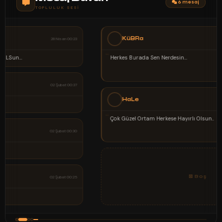
6 mesaj
TOPLULUK SESI
KüBRa
02 Şubat 00:21
“
Herkes Burada Sen Nerdesin...
HaLe
02 Şubat 00:15
“
Çok Güzel Ortam Herkese Hayırlı Olsun..
⊠ Boş