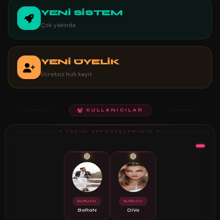
YENİ SİSTEM
Çok yakında
YENİ ÜYELİK
Ücretsiz hızlı kayıt
KULLANICILAR
✦ TAKIM ARKADAŞLARIMIZ ✦
🔴
🔴
KURUCU
KURUCU
BaRaN
DiVa