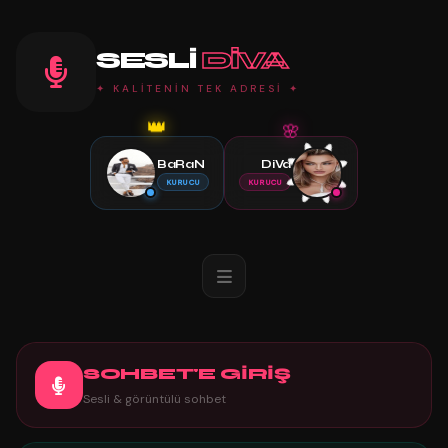
SESLI
DIVA
✦ KALİTENİN TEK ADRESİ ✦
🌸
👑
BaRaN
DiVa
KURUCU
KURUCU
SOHBET'E GİRİŞ
Sesli & görüntülü sohbet