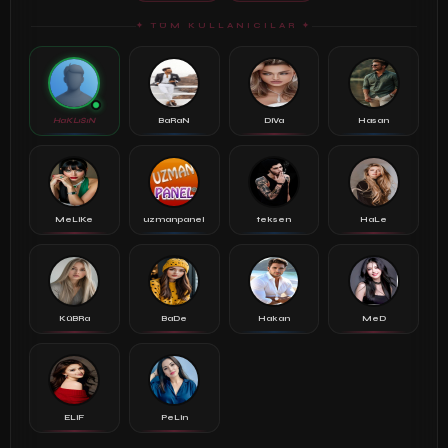
✦ TÜM KULLANICILAR ✦
HaKLıSıN
BaRaN
DiVa
Hasan
MeLiKe
uzmanpanel
teksen
HaLe
KüBRa
BaDe
Hakan
MeD
ELiF
PeLin