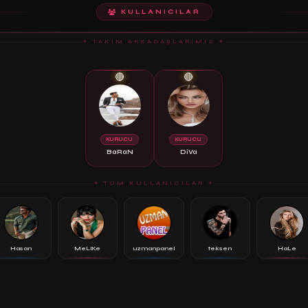
KULLANICILAR
✦ TAKIM ARKADAŞLARIMIZ ✦
🔴
🔴
KURUCU
KURUCU
BaRaN
DiVa
✦ TÜM KULLANICILAR ✦
Hasan
MeLiKe
uzmanpanel
teksen
HaLe