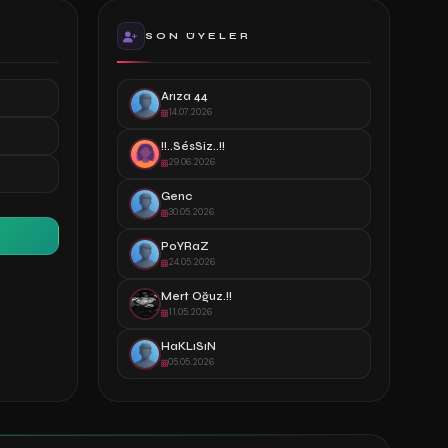
SON ÜYELER
Arıza 44
14.07.2026
!!..SésSiz..!!
29.06.2026
Genc
30.05.2026
PoYRaZ
24.05.2026
Mert Oğuz.!!
11.05.2026
HaKLıSıN
05.05.2026