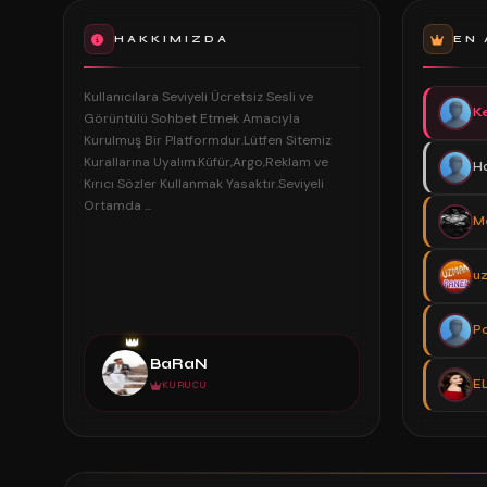
HAKKIMIZDA
EN 
Kullanıcılara Seviyeli Ücretsiz Sesli ve
K
Görüntülü Sohbet Etmek Amacıyla
Kurulmuş Bir Platformdur.Lütfen Sitemiz
Kurallarına Uyalım.Küfür,Argo,Reklam ve
H
Kırıcı Sözler Kullanmak Yasaktır.Seviyeli
Ortamda ...
Me
u
P
👑
BaRaN
EL
KURUCU