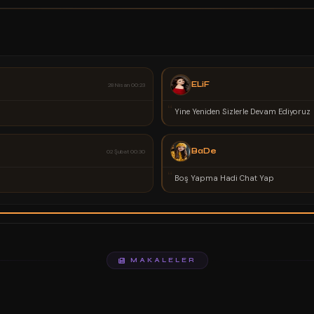
ELiF
28 Nisan 00:23
“
Yine Yeniden Sizlerle Devam Ediyoruz
BaDe
02 Şubat 00:30
“
Boş Yapma Hadi Chat Yap
MAKALELER