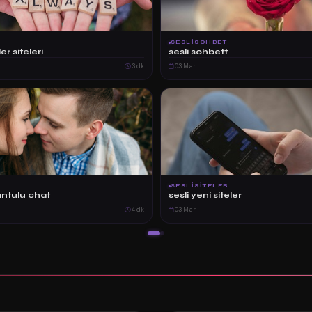
SESLISOHBET
er siteleri
sesli sohbett
3 dk
03 Mar
SESLISITELER
untulu chat
sesli yeni siteler
4 dk
03 Mar