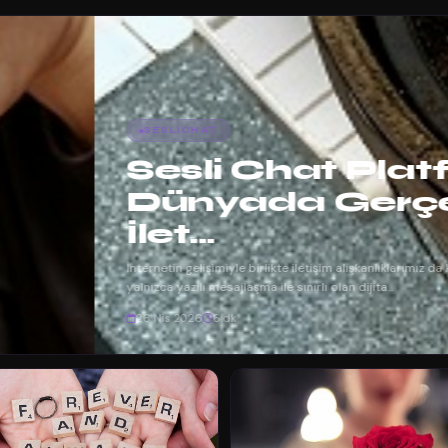
u: Dijital
Zamanlı
değişim geçirdi. Eskiden