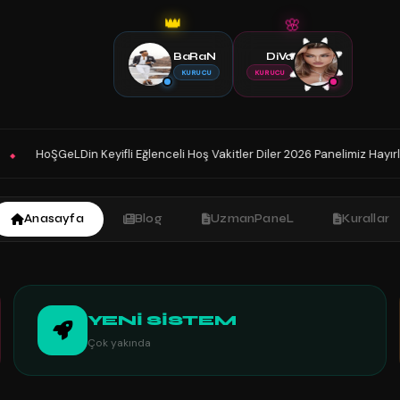
👑
🌸
BaRaN
DiVa
KURUCU
KURUCU
i Eğlenceli Hoş Vakitler Diler 2026 Panelimiz Hayırlı Olsun. Sohbetin Tek 
Anasayfa
Blog
UzmanPaneL
Kurallar
YENİ SİSTEM
Çok yakında