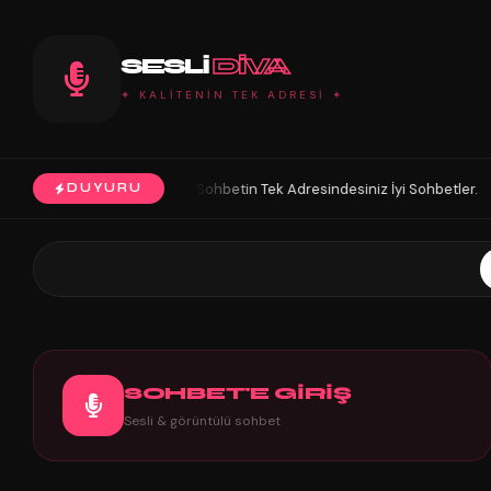
SESLI
DIVA
✦ KALİTENİN TEK ADRESİ ✦
ı Olsun. Sohbetin Tek Adresindesiniz İyi Sohbetler.
HoŞGeLDin Keyifl
DUYURU
◆
SOHBET'E GİRİŞ
Sesli & görüntülü sohbet