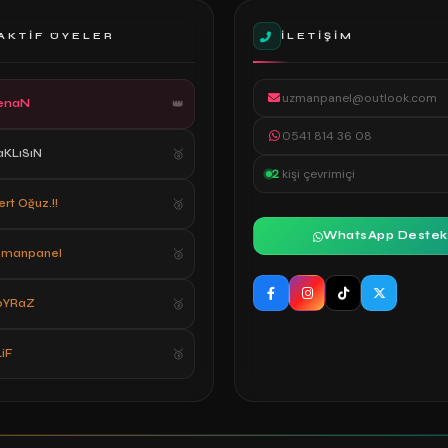
AKTIF ÜYELER
İLETIŞIM
uzmanpanel@outlook.com
enaN
0541 814 36 08
aKLıSıN
2
kişi çevrimiçi
rt Oğuz.!!
WhatsApp Destek
zmanpanel
oYRaZ
iF