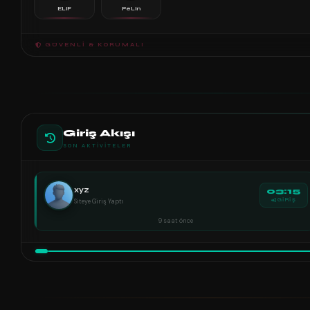
ELiF
PeLin
GÜVENLI & KORUMALI
Giriş Akışı
SON AKTIVITELER
xyz
03:15
Siteye Giriş Yaptı
GİRİŞ
9 saat önce