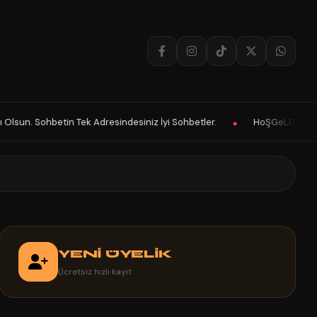
Adresindesiniz İyi Sohbetler.
HoŞGeLDin Keyifli Eğlenceli Hoş Vakit
◆
YENİ ÜYELİK
Ücretsiz hızlı kayıt