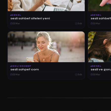
GENEL
GENEL
sesli sohbet siteleri yeni
sesli sohbetl
03 Mar
3 dk
03 Mar
SESLISOHBET
GENEL
sesli sohpet com
sesli ve gor
03 Mar
3 dk
03 Mar