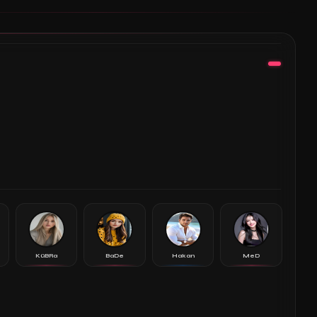
KüBRa
BaDe
Hakan
MeD