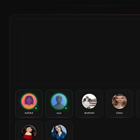
MDM
xyz
BaRaN
DiVa