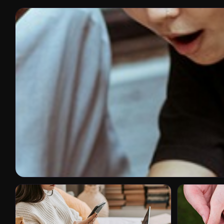
SESLICHAT
Sesli Chat Platform
Dünyada Gerçek 
İlet...
İnternetin gelişimiyle birlikte iletişim alışkanlıklarımız da köklü bir 
yalnızca yazılı mesajlaşma ile sınırlı olan dijita...
26 Nis 2026
6 dk