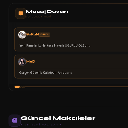
Mesaj Duvarı
TOPLULUK SESI
BaRaN
KURUCU
“
Yeni Panelimiz Herkese Hayırlı UĞURLU OLSun...
MeD
“
Gerçek Güzellik Kalptedir Anlayana
Güncel Makaleler
✦ EN YENI YAZILAR ✦