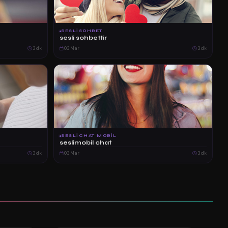
SESLISOHBET
sesli sohbettir
3 dk
03 Mar
3 dk
SESLICHAT MOBIL
seslimobil chat
3 dk
03 Mar
3 dk