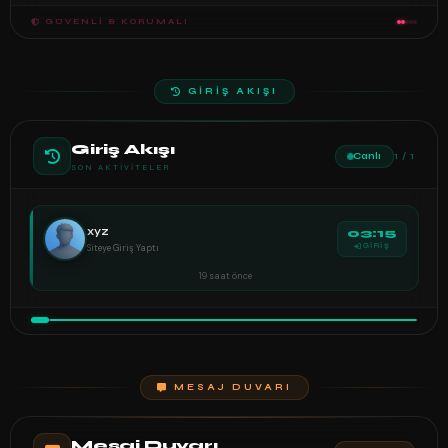
GÜVENLI & KORUMALI
GİRİŞ AKIŞI
Giriş Akışı
Canlı
1 / 1
SON AKTIVITELER
xyz
03:15
Siteye Giriş Yaptı
GİRİŞ
19 saat önce
MESAJ DUVARI
Mesaj Duvarı