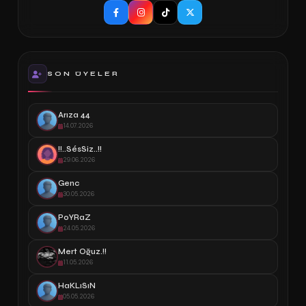
SON ÜYELER
Arıza 44
14.07.2026
!!..SésSiz..!!
29.06.2026
Genc
30.05.2026
PoYRaZ
24.05.2026
Mert Oğuz.!!
11.05.2026
HaKLıSıN
05.05.2026