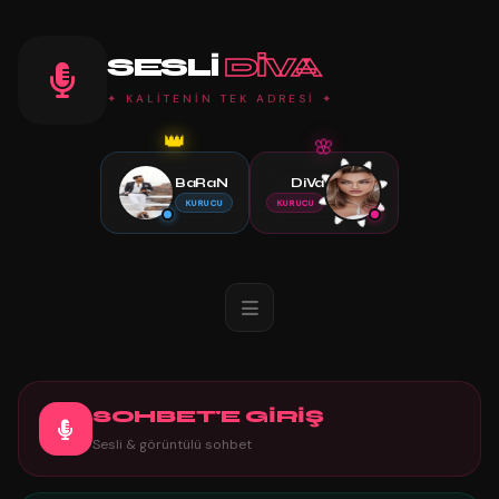
SESLI
DIVA
✦ KALİTENİN TEK ADRESİ ✦
🌸
👑
BaRaN
DiVa
KURUCU
KURUCU
SOHBET'E GİRİŞ
Sesli & görüntülü sohbet