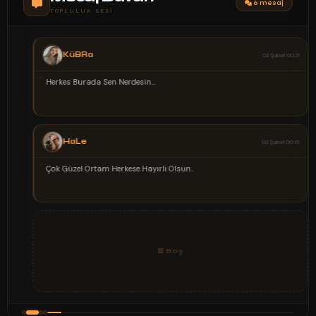
6 mesaj
TOPLULUK SESI
KüBRa
02 Şubat 00:21
“
Herkes Burada Sen Nerdesin...
HaLe
02 Şubat 00:15
“
Çok Güzel Ortam Herkese Hayırlı Olsun..
⊠ Boş