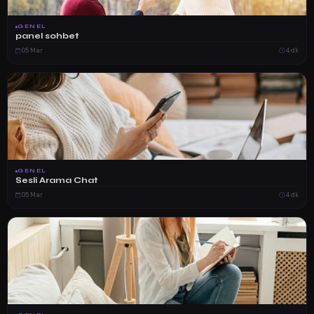
GENEL
panel sohbet
05 Mar
4 dk
GENEL
Sesli Arama Chat
05 Mar
4 dk