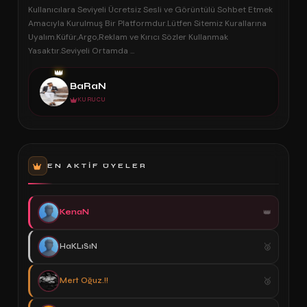
Kullanıcılara Seviyeli Ücretsiz Sesli ve Görüntülü Sohbet Etmek
Amacıyla Kurulmuş Bir Platformdur.Lütfen Sitemiz Kurallarına
Uyalım.Küfür,Argo,Reklam ve Kırıcı Sözler Kullanmak
Yasaktır.Seviyeli Ortamda ...
👑
BaRaN
KURUCU
EN AKTIF ÜYELER
KenaN
HaKLıSıN
Mert Oğuz.!!