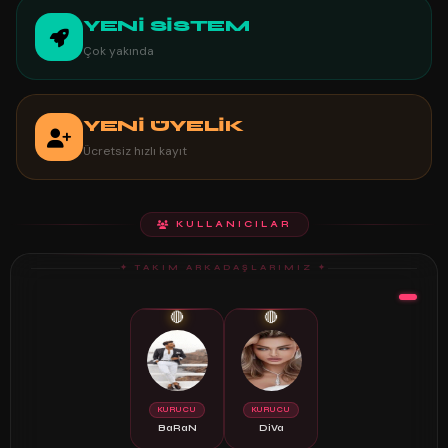
YENİ SİSTEM
Çok yakında
YENİ ÜYELİK
Ücretsiz hızlı kayıt
KULLANICILAR
✦ TAKIM ARKADAŞLARIMIZ ✦
🔴
🔴
KURUCU
KURUCU
BaRaN
DiVa