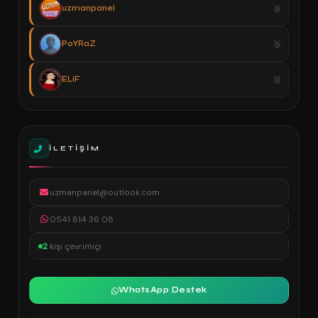
uzmanpanel
PoYRaZ
ELiF
İLETIŞIM
uzmanpanel@outlook.com
0541 814 36 08
2
kişi çevrimiçi
WhatsApp Destek