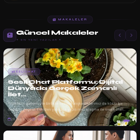
MAKALELER
Güncel Makaleler
✦ EN YENI YAZILAR ✦
SESLICHAT
Sesli Chat Platformu: Dijital
Dünyada Gerçek Zamanlı
İlet...
İnternetin gelişimiyle birlikte iletişim alışkanlıklarımız da köklü bir
değişim geçirdi. Eskiden yalnızca yazılı mesajlaşma ile sınırlı olan
dijita...
26 Nis 2026
6 dk