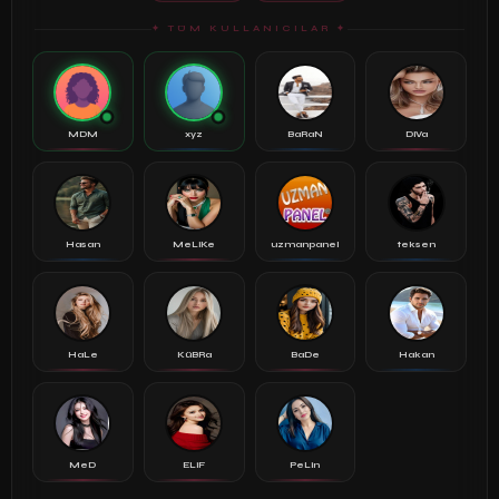
✦ TÜM KULLANICILAR ✦
MDM
xyz
BaRaN
DiVa
Hasan
MeLiKe
uzmanpanel
teksen
HaLe
KüBRa
BaDe
Hakan
MeD
ELiF
PeLin