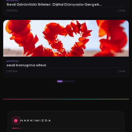
GENEL
Sesli Görüntülü Siteler: Dijital Dünyada Gerçek...
05 Mar
4 dk
GENEL
sesli konuşma sitesi
05 Mar
4 dk
HAKKIMIZDA