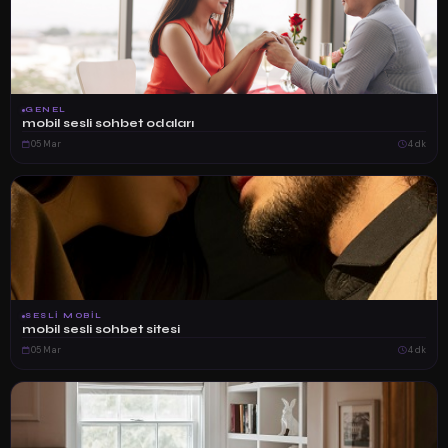
GENEL
mobil sesli sohbet odaları
05 Mar
4 dk
SESLI MOBIL
mobil sesli sohbet sitesi
05 Mar
4 dk